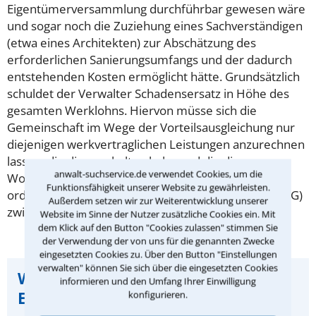
Eigentümerversammlung durchführbar gewesen wäre
und sogar noch die Zuziehung eines Sachverständigen
(etwa eines Architekten) zur Abschätzung des
erforderlichen Sanierungsumfangs und der dadurch
entstehenden Kosten ermöglicht hätte. Grundsätzlich
schuldet der Verwalter Schadensersatz in Höhe des
gesamten Werklohns. Hiervon müsse sich die
Gemeinschaft im Wege der Vorteilsausgleichung nur
diejenigen werkvertraglichen Leistungen anzurechnen
lassen, die diese erhalten habe und die die
anwalt-suchservice.de verwendet Cookies, um die
Wohnungseigentümer selbst im Rahmen
Funktionsfähigkeit unserer Website zu gewährleisten.
ordnungsgemäßer Verwaltung (§ 21 Abs. 5 Nr. 2 WEG)
Außerdem setzen wir zur Weiterentwicklung unserer
zwingend sofort hätten beschließen müssen.
Website im Sinne der Nutzer zusätzliche Cookies ein. Mit
dem Klick auf den Button "Cookies zulassen" stimmen Sie
der Verwendung der von uns für die genannten Zwecke
eingesetzten Cookies zu. Über den Button "Einstellungen
verwalten" können Sie sich über die eingesetzten Cookies
Wichtiger Hinweis zu dieser
informieren und den Umfang Ihrer Einwilligung
Entscheidung:
konfigurieren.