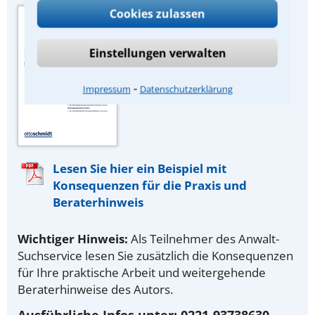
Quelle der
Cookies zulassen
Urteilszusammenfassung:
Zeitschrift „Miet-
Einstellungen verwalten
Rechtsberater“ des
juristischen Fachverlags Dr.
⁃
Impressum
Datenschutzerklärung
Otto Schmidt, Köln.
Lesen Sie hier ein Beispiel mit
Konsequenzen für die Praxis und
Beraterhinweis
Wichtiger Hinweis:
Als Teilnehmer des Anwalt-
Suchservice lesen Sie zusätzlich die Konsequenzen
für Ihre praktische Arbeit und weitergehende
Beraterhinweise des Autors.
Ausführliche Infos unter: 0221-93738630