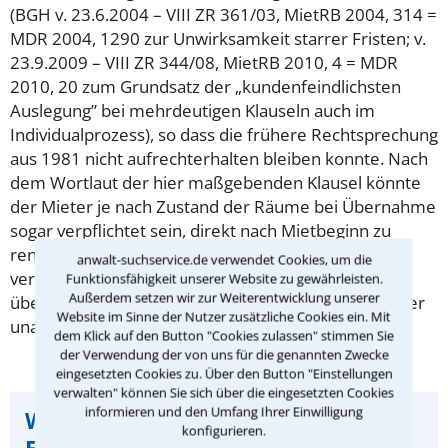
(BGH v. 23.6.2004 – VIII ZR 361/03, MietRB 2004, 314 =
MDR 2004, 1290 zur Unwirksamkeit starrer Fristen; v.
23.9.2009 – VIII ZR 344/08, MietRB 2010, 4 = MDR
2010, 20 zum Grundsatz der „kundenfeindlichsten
Auslegung” bei mehrdeutigen Klauseln auch im
Individualprozess), so dass die frühere Rechtsprechung
aus 1981 nicht aufrechterhalten bleiben konnte. Nach
dem Wortlaut der hier maßgebenden Klausel könnte
der Mieter je nach Zustand der Räume bei Übernahme
sogar verpflichtet sein, direkt nach Mietbeginn zu
renovieren, wodurch die gesamte, vom Vormieter
anwalt-suchservice.de verwendet Cookies, um die
verursachte Abnutzung auf den Nachmieter
Funktionsfähigkeit unserer Website zu gewährleisten.
Außerdem setzen wir zur Weiterentwicklung unserer
übertragen werde. Bereits dadurch werde der Mieter
Website im Sinne der Nutzer zusätzliche Cookies ein. Mit
unangemessen benachteiligt.
dem Klick auf den Button "Cookies zulassen" stimmen Sie
der Verwendung der von uns für die genannten Zwecke
eingesetzten Cookies zu. Über den Button "Einstellungen
verwalten" können Sie sich über die eingesetzten Cookies
informieren und den Umfang Ihrer Einwilligung
Wichtiger Hinweis zu dieser
konfigurieren.
Entscheidung: