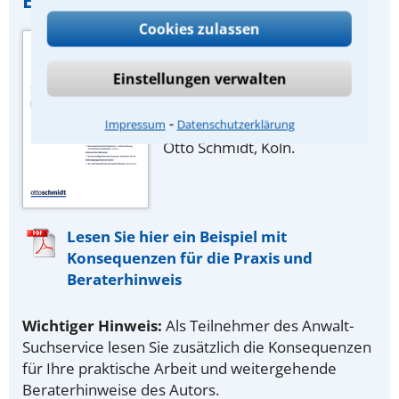
Cookies zulassen
Quelle der
Urteilszusammenfassung:
Einstellungen verwalten
Zeitschrift „Miet-
Rechtsberater“ des
⁃
juristischen Fachverlags Dr.
Impressum
Datenschutzerklärung
Otto Schmidt, Köln.
Lesen Sie hier ein Beispiel mit
Konsequenzen für die Praxis und
Beraterhinweis
Wichtiger Hinweis:
Als Teilnehmer des Anwalt-
Suchservice lesen Sie zusätzlich die Konsequenzen
für Ihre praktische Arbeit und weitergehende
Beraterhinweise des Autors.