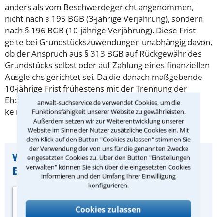
anders als vom Beschwerdegericht angenommen,
nicht nach § 195 BGB (3-jährige Verjährung), sondern
nach § 196 BGB (10-jährige Verjährung). Diese Frist
gelte bei Grundstückszuwendungen unabhängig davon,
ob der Anspruch aus § 313 BGB auf Rückgewähr des
Grundstücks selbst oder auf Zahlung eines finanziellen
Ausgleichs gerichtet sei. Da die danach maßgebende
10-jährige Frist frühestens mit der Trennung der
Eheleute im Jahr 2004 zu laufen begonnen habe, sei
anwalt-suchservice.de verwendet Cookies, um die
keine Verjährung eingetreten.
Funktionsfähigkeit unserer Website zu gewährleisten.
Außerdem setzen wir zur Weiterentwicklung unserer
Website im Sinne der Nutzer zusätzliche Cookies ein. Mit
dem Klick auf den Button "Cookies zulassen" stimmen Sie
der Verwendung der von uns für die genannten Zwecke
Wichtiger Hinweis zu dieser
eingesetzten Cookies zu. Über den Button "Einstellungen
verwalten" können Sie sich über die eingesetzten Cookies
Entscheidung:
informieren und den Umfang Ihrer Einwilligung
konfigurieren.
Quelle der
Urteilszusammenfassung:
Cookies zulassen
Zeitschrift „Familien-