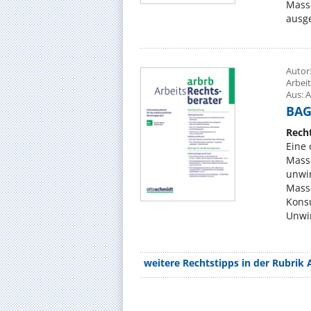
Mass
ausge
Autor
Arbei
Aus: A
BAG,
Rech
Eine 
Mass
unwir
Mass
Konsu
Unwir
weitere Rechtstipps in der Rubrik 