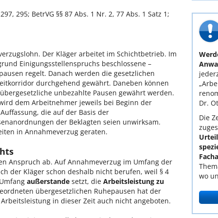
297, 295; BetrVG §§ 87 Abs. 1 Nr. 2, 77 Abs. 1 Satz 1;
erzugslohn. Der Kläger arbeitet im Schichtbetrieb. Im
Werde
ufgrund Einigungsstellenspruchs beschlossene –
Anwal
epausen regelt. Danach werden die gesetzlichen
jederz
eitkorridor durchgehend gewährt. Daneben können
„Arbe
übergesetzliche unbezahlte Pausen gewährt werden.
renom
wird dem Arbeitnehmer jeweils bei Beginn der
Dr. O
r Auffassung, die auf der Basis der
Die Ze
usenanordnungen der Beklagten seien unwirksam.
zuges
Zeiten in Annahmeverzug geraten.
Urtei
spezi
hts
Facha
ten Anspruch ab. Auf Annahmeverzug im Umfang der
Thema
ch der Kläger schon deshalb nicht berufen, weil § 4
wo un
m Umfang
außerstande
setzt, die
Arbeitsleistung zu
geordneten übergesetzlichen Ruhepausen hat der
e Arbeitsleistung in dieser Zeit auch nicht angeboten.