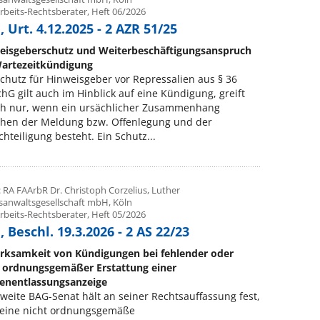
rbeits-Rechtsberater, Heft 06/2026
 Urt. 4.12.2025 - 2 AZR 51/25
eisgeberschutz und Weiterbeschäftigungsanspruch
Wartezeitkündigung
chutz für Hinweisgeber vor Repressalien aus § 36
hG gilt auch im Hinblick auf eine Kündigung, greift
ch nur, wenn ein ursächlicher Zusammenhang
chen der Meldung bzw. Offenlegung und der
hteiligung besteht. Ein Schutz...
 RA FAArbR Dr. Christoph Corzelius, Luther
sanwaltsgesellschaft mbH, Köln
rbeits-Rechtsberater, Heft 05/2026
 Beschl. 19.3.2026 - 2 AS 22/23
rksamkeit von Kündigungen bei fehlender oder
t ordnungsgemäßer Erstattung einer
enentlassungsanzeige
weite BAG-Senat hält an seiner Rechtsauffassung fest,
 eine nicht ordnungsgemäße