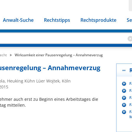
Anwalt-Suche
Rechtstipps
Rechtsprodukte
Se
echt
Wirksamkeit einer Pausenregelung – Annahmeverzug
usenregelung – Annahmeverzug
ola, Heuking Kühn Lüer Wojtek, Köln
F
/2015
F
F
ehmer auch erst zu Beginn eines Arbeitstages die
F
ag mitteilen.
F
M