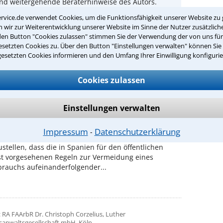
und weitergehende Beraterhinweise des Autors.
rvice.de verwendet Cookies, um die Funktionsfähigkeit unserer Website zu 
rliche Infos unter: 0221-93738630
wir zur Weiterentwicklung unserer Website im Sinne der Nutzer zusätzliche
den Button "Cookies zulassen" stimmen Sie der Verwendung der von uns fü
setzten Cookies zu. Über den Button "Einstellungen verwalten" können Sie 
gesetzten Cookies informieren und den Umfang Ihrer Einwilligung konfigurie
 auch interessieren:
Cookies zulassen
 RAin FAinArbR Dr. Jessica Jacobi, KLIEMT.Arbeitsrecht, Berlin
rbeits-Rechtsberater, Heft 06/2026
, Urt. 14.4.2026 - C-418/24
Einstellungen verwalten
 zu Kettenbefristungen im öffentlichen Dienst
 Auslegung von § 5 der Rahmenvereinbarung über
Impressum
Datenschutzerklärung
⁃
stete Arbeitsverträge (Anlage zur RL 1999/70/EG) ist
ustellen, dass die in Spanien für den öffentlichen
st vorgesehenen Regeln zur Vermeidung eines
rauchs aufeinanderfolgender...
 RA FAArbR Dr. Christoph Corzelius, Luther
sanwaltsgesellschaft mbH, Köln