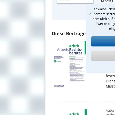
Arbeit 
anwalt-suchse
Ausfüh
Außerdem setzen 
dem Klick auf 
Zwecke einge
ein
Diese Beiträge könnten Sie
Autor:
Aus: A
EuGH
EuGH
Nach
befri
festz
Dien
Missb
Autor:
Recht