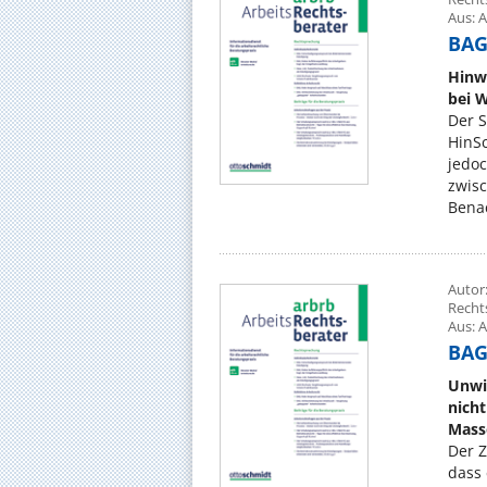
Aus: A
BAG,
Hinw
bei 
Der S
HinSc
jedo
zwis
Benac
Autor:
Recht
Aus: A
BAG,
Unwi
nich
Mass
Der Z
dass