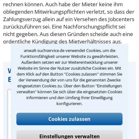
rechnen können. Auch habe der Mieter keine ihm
obliegenden Mitwirkungspflichten verletzt, so dass der
Zahlungsverzug allein auf ein Versehen des Jobcenters
zurückzuführen sei. Eine Nachforschungspflicht sei
nicht gegeben. Aus diesen Gründen scheide auch eine
ordentliche Kündigung des Mietverhältnisses aus.
anwalt-suchservice.de verwendet Cookies, um die
Funktionsfähigkeit unserer Website zu gewährleisten.
Außerdem setzen wir zur Weiterentwicklung unserer
Website im Sinne der Nutzer zusätzliche Cookies ein. Mit
Wichtiger Hinweis zu dieser
dem Klick auf den Button "Cookies zulassen" stimmen Sie
Entscheidung:
der Verwendung der von uns für die genannten Zwecke
eingesetzten Cookies zu. Über den Button "Einstellungen
verwalten" können Sie sich über die eingesetzten Cookies
Quelle der
informieren und den Umfang Ihrer Einwilligung
Urteilszusammenfassung:
konfigurieren.
Zeitschrift „Miet-
Rechtsberater“ des
Cookies zulassen
juristischen Fachverlags Dr.
Otto Schmidt, Köln.
Einstellungen verwalten