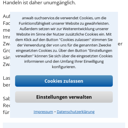
Handeln ist daher unumgänglich.
Aufgrund meiner langjährigen Tätigkeit als
anwalt-suchservice.de verwendet Cookies, um die
Fachanwältin für Bank- und Kapitalmarktrecht sowie
Funktionsfähigkeit unserer Website zu gewährleisten.
Außerdem setzen wir zur Weiterentwicklung unserer
meiner Erfahrung in der Abwicklung von
Website im Sinne der Nutzer zusätzliche Cookies ein. Mit
Immobiliendarlehen und
dem Klick auf den Button "Cookies zulassen" stimmen Sie
Zwangsversteigerungsverfahren bei einer Frankfurter
der Verwendung der von uns für die genannten Zwecke
Großbank, bin ich in der Lage, Sie umfassend zu
eingesetzten Cookies zu. Über den Button "Einstellungen
verwalten" können Sie sich über die eingesetzten Cookies
sämtlichen Fragen der Darlehenskündigung und
informieren und den Umfang Ihrer Einwilligung
Zwangsversteigerung zu beraten.
konfigurieren.
Lassen Sie sich individuell und juristisch fundiert
Cookies zulassen
beraten und vereinbaren Sie einen Termin mit uns.
Einstellungen verwalten
Sabine Burges, Frankfurt
Rechtsanwältin und Fachanwältin
⁃
für Bank- und Kapitalmarktrecht
Impressum
Datenschutzerklärung