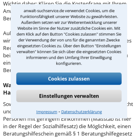
Wichtig daher: Klären Sie die Kostenfrage mit Ihrem
Anwalt aus Ahrensbök schon zu Beginn der ersten
anwalt-suchservice.de verwendet Cookies, um die
Funktionsfähigkeit unserer Website zu gewährleisten.
Beratung.
Außerdem setzen wir zur Weiterentwicklung unserer
Website im Sinne der Nutzer zusätzliche Cookies ein. Mit
Außerdem gut zu wissen: Gemäß § 34 Absatz 2 RVG
dem Klick auf den Button "Cookies zulassen" stimmen Sie
wird die Beratungsgebühr auf weitere Tätigkeiten des
der Verwendung der von uns für die genannten Zwecke
eingesetzten Cookies zu. Über den Button "Einstellungen
Rechtsanwalts angerechnet. Sollte es also
verwalten" können Sie sich über die eingesetzten Cookies
beispielsweise aufgrund des Beratungsgesprächs zu
informieren und den Umfang Ihrer Einwilligung
einem Prozess kommen, so kann der Anwalt diese
konfigurieren.
Beratungsgebühr nicht mehr abrechnen.
Cookies zulassen
Was tun wenn ich mir keinen Anwalt für
Haftpflichtversicherung leisten kann?
Einstellungen verwalten
Soweit die Rechtsangelegenheit noch nicht vor Gericht
⁃
und eine Rechtsberatung notwendig ist, haben
Impressum
Datenschutzerklärung
Personen mit geringem Einkommen (Maßstab ist hier
in der Regel der Sozialhilfesatz) die Möglichkeit, einen
Beratungshilfeschein gemäß § 1 Beratungshilfegesetz