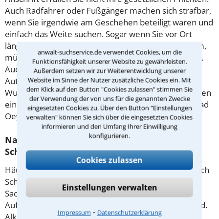
Auch Radfahrer oder Fußgänger machen sich strafbar,
wenn Sie irgendwie am Geschehen beteiligt waren und
einfach das Weite suchen. Sogar wenn Sie vor Ort
längere Zeit gewartet haben, ohne dass jemand kam,
anwalt-suchservice.de verwendet Cookies, um die
müssen Sie sich unverzüglich bei der Polizei melden.
Funktionsfähigkeit unserer Website zu gewährleisten.
Auch wenn es nur ein Kratzer an einem geparkten
Außerdem setzen wir zur Weiterentwicklung unserer
Website im Sinne der Nutzer zusätzliche Cookies ein. Mit
Auto war, müssen Sie Ihre Personalien angeben.
dem Klick auf den Button "Cookies zulassen" stimmen Sie
Wurden Sie wegen
Fahrerflucht
angezeigt, hilft Ihnen
der Verwendung der von uns für die genannten Zwecke
ein erfahrener Rechtsanwalt für Verkehrsrecht in Bad
eingesetzten Cookies zu. Über den Button "Einstellungen
Oeynhausen.
verwalten" können Sie sich über die eingesetzten Cookies
informieren und den Umfang Ihrer Einwilligung
konfigurieren.
Nach einem Unfall ist oft umstritten, wer
Schuld war.
Cookies zulassen
Häufig kommt es zu einer Teilung der Haftung je nach
Schuldanteil. Oft ist vor Gericht das Gutachten eines
Einstellungen verwalten
Sachverständigen entscheidend. Auch bei einem
Auffahrunfall ist nicht immer der Auffahrende Schuld.
⁃
Impressum
Datenschutzerklärung
Alkohol im Blut kann dazu führen, dass die