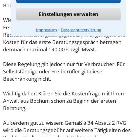
Bochum sind oft geringer als gedacht!
Einstellungen verwalten
Wieviel ein Rechtsanwalt in Bochum für eine
Erstberatung verlangen darf, ist in §34 des
⁃
Impressum
Datenschutzerklärung
Rechtsanwaltsvergütungsgesetz (RVG) geregelt. Die
Kosten für das erste Beratungsgespräch betragen
demnach maximal 190,00 € zzgl. MwSt.
Diese Regelung gilt jedoch nur für Verbraucher. Für
Selbstständige oder Freiberufler gilt diese
Beschränkung nicht.
Wichtig daher: Klären Sie die Kostenfrage mit Ihrem
Anwalt aus Bochum schon zu Beginn der ersten
Beratung.
Außerdem gut zu wissen: Gemäß § 34 Absatz 2 RVG
wird die Beratungsgebühr auf weitere Tätigkeiten des