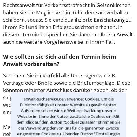
Rechtsanwalt für Verkehrsstrafrecht in Gelsenkirchen
haben Sie die Möglichkeit, in Ruhe den Sachverhalt zu
schildern, sodass Sie eine qualifizierte Einschätzung zu
Ihrem Fall und Ihren Erfolgsaussichten erhalten. In
diesem Termin besprechen Sie dann mit Ihrem Anwalt
auch die weitere Vorgehensweise in Ihrem Fall.
Wie sollten sie Sich auf den Termin beim
Anwalt vorbereiten?
Sammeln Sie im Vorfeld alle Unterlagen wie z.B.
Verträge oder Briefe sowie die Briefumschläge. Diese
könnten mitunter Aufschluss darüber geben, ob der
Gegner Fristen beachtet hat. Gibt es Zeugen oder
anwalt-suchservice.de verwendet Cookies, um die
wichtige Adressen, die für den Fall von Bedeutung
Funktionsfähigkeit unserer Website zu gewährleisten.
Außerdem setzen wir zur Weiterentwicklung unserer
sind?
Website im Sinne der Nutzer zusätzliche Cookies ein. Mit
dem Klick auf den Button "Cookies zulassen" stimmen Sie
Machen Sie sich vorab schriftliche Notizen und
der Verwendung der von uns für die genannten Zwecke
nehmen Sie diese zum Beratungsgespräch in
eingesetzten Cookies zu. Über den Button "Einstellungen