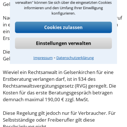
verwalten" können Sie sich über die eingesetzten Cookies
Gelsenkirchen mit.
informieren und den Umfang Ihrer Einwilligung
konfigurieren.
Nachdem Sie über das Kontaktformular einen Rückruf
in einer Kanzlei angefordert haben, stellen wir Ihnen
Cookies zulassen
eine Checkliste zur Verfügung, mit der Sie das
Erstgespräch ausreichend vorbereiten können.
Einstellungen verwalten
Die Kosten eines Anwalts für Verkehrsstrafrecht in
⁃
Impressum
Datenschutzerklärung
Gelsenkirchen sind oft geringer als gedacht!
Wieviel ein Rechtsanwalt in Gelsenkirchen für eine
Erstberatung verlangen darf, ist in §34 des
Rechtsanwaltsvergütungsgesetz (RVG) geregelt. Die
Kosten für das erste Beratungsgespräch betragen
demnach maximal 190,00 € zzgl. MwSt.
Diese Regelung gilt jedoch nur für Verbraucher. Für
Selbstständige oder Freiberufler gilt diese
Beschränkung nicht.