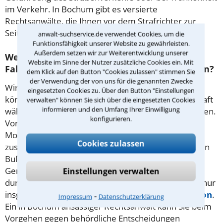
im Verkehr. In Bochum gibt es versierte
Rechtsanwälte, die Ihnen vor dem Strafrichter zur
Seite stehen können.
anwalt-suchservice.de verwendet Cookies, um die
Funktionsfähigkeit unserer Website zu gewährleisten.
Außerdem setzen wir zur Weiterentwicklung unserer
Welche Rechtsmittel gibt es gegen das
Website im Sinne der Nutzer zusätzliche Cookies ein. Mit
Fahrverbot und welche Ausnahmen bestehen?
dem Klick auf den Button "Cookies zulassen" stimmen Sie
der Verwendung der von uns für die genannten Zwecke
Wird es wegen einer Ordnungswidrigkeit verhängt,
eingesetzten Cookies zu. Über den Button "Einstellungen
können Sie innerhalb von vier Monaten ab Rechtskraft
verwalten" können Sie sich über die eingesetzten Cookies
informieren und den Umfang Ihrer Einwilligung
wählen, wann Sie Ihren
Führerschein
abgeben wollen.
konfigurieren.
Voraussetzung ist, dass Sie sich in den letzten 24
Monaten nichts anderes im Straßenverkehr haben
Cookies zulassen
zuschulden kommen lassen. Ein Einspruch gegen den
Bußgeldbescheid ist möglich. Dieser hat dann eine
Gerichtsverhandlung zur Folge. Wurde das Verbot
Einstellungen verwalten
durch Strafurteil verhängt, können Sie es das Urteil nur
insgesamt anfechten – durch Berufung oder
Revision
.
⁃
Impressum
Datenschutzerklärung
Ein in Bochum ansässiger Rechtsanwalt kann Sie beim
Vorgehen gegen behördliche Entscheidungen