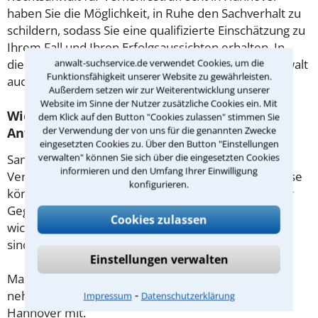
haben Sie die Möglichkeit, in Ruhe den Sachverhalt zu
schildern, sodass Sie eine qualifizierte Einschätzung zu
Ihrem Fall und Ihren Erfolgsaussichten erhalten. In
diesem Termin besprechen Sie dann mit Ihrem Anwalt
anwalt-suchservice.de verwendet Cookies, um die
Funktionsfähigkeit unserer Website zu gewährleisten.
auch die weitere Vorgehensweise in Ihrem Fall.
Außerdem setzen wir zur Weiterentwicklung unserer
Website im Sinne der Nutzer zusätzliche Cookies ein. Mit
Wie sollten sie Sich auf den Termin beim
dem Klick auf den Button "Cookies zulassen" stimmen Sie
der Verwendung der von uns für die genannten Zwecke
Anwalt vorbereiten?
eingesetzten Cookies zu. Über den Button "Einstellungen
verwalten" können Sie sich über die eingesetzten Cookies
Sammeln Sie im Vorfeld alle Unterlagen wie z.B.
informieren und den Umfang Ihrer Einwilligung
Verträge oder Briefe sowie die Briefumschläge. Diese
konfigurieren.
könnten mitunter Aufschluss darüber geben, ob der
Gegner Fristen beachtet hat. Gibt es Zeugen oder
Cookies zulassen
wichtige Adressen, die für den Fall von Bedeutung
sind?
Einstellungen verwalten
Machen Sie sich vorab schriftliche Notizen und
⁃
nehmen Sie diese zum Beratungsgespräch in
Impressum
Datenschutzerklärung
Hannover mit.