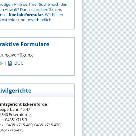
nötigen Hilfe bei Ihrer Suche nach dem
gen Anwalt? Dann schreiben Sie uns
unser
Kontaktformular
. Wir helfen
kostenlos und unverbindlich.
raktive Formulare
uungsverfügung
DF
|
DOC
ivilgerichte
mtsgericht Eckernförde
eeperbahn 45-47
4340 Eckernförde
el.: 04351/715-3
ax.: 04351/715-480, 04351/715-470,
3451/715-475