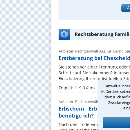
A
Rechtsberatung Famili
Anbieter: Rechtsanwalt Ass. jur. Bernd Gi
Erstberatung bei Eheschei
Sie stehen vor einer Trennung oder
Schritte auf Sie zukommen? In unser
Einschätzung Ihrer individuellen Situa
anwalt-suchse
Entgelt: 119.0 € inkl. MwSt.
Außerdem setzen 
dem Klick auf 
Anbieter: Rechtsanwältin Kerstin Prange
Zwecke einge
Erbschein - Erbnachweis - 
ein
benötige ich?
Nach dem Tode eines Angehörigen ste