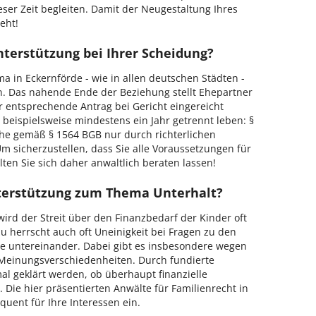
er Zeit begleiten. Damit der Neugestaltung Ihres
eht!
nterstützung bei Ihrer Scheidung?
ema in Eckernförde - wie in allen deutschen Städten -
n. Das nahende Ende der Beziehung stellt Ehepartner
r entsprechende Antrag bei Gericht eingereicht
beispielsweise mindestens ein Jahr getrennt leben: §
he gemäß § 1564 BGB nur durch richterlichen
 sicherzustellen, dass Sie alle Voraussetzungen für
lten Sie sich daher anwaltlich beraten lassen!
nterstützung zum Thema Unterhalt?
ird der Streit über den Finanzbedarf der Kinder oft
zu herrscht auch oft Uneinigkeit bei Fragen zu den
te untereinander. Dabei gibt es insbesondere wegen
 Meinungsverschiedenheiten. Durch fundierte
al geklärt werden, ob überhaupt finanzielle
Die hier präsentierten Anwälte für Familienrecht in
quent für Ihre Interessen ein.