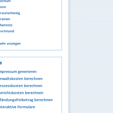
ochum
onn
raunschweig
remen
hemnitz
ortmund
ehr anzeigen
s
mpressum generieren
nwaltskosten berechnen
rozesskosten berechnen
erichtskosten berechnen
fändungsfreibetrag berechnen
nteraktive Formulare