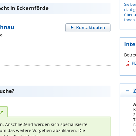
Sie be
echt in Eckernförde
richti
über 
Ihnen 
ahnau
Kontaktdaten
19
Inte
Betre
P
Z
suche?
A
R
ge
2
T
rn. Anschließend werden sich spezialisierte
F
0
um das weitere Vorgehen abzuklären. Die