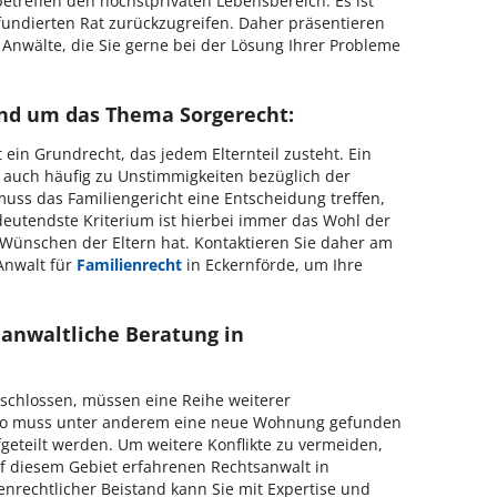
betreffen den höchstprivaten Lebensbereich. Es ist
fundierten Rat zurückzugreifen. Daher präsentieren
 Anwälte, die Sie gerne bei der Lösung Ihrer Probleme
nd um das Thema Sorgerecht:
 ein Grundrecht, das jedem Elternteil zusteht. Ein
 auch häufig zu Unstimmigkeiten bezüglich der
 muss das Familiengericht eine Entscheidung treffen,
deutendste Kriterium ist hierbei immer das Wohl der
Wünschen der Eltern hat. Kontaktieren Sie daher am
Anwalt für
Familienrecht
in Eckernförde, um Ihre
 anwaltliche Beratung in
tschlossen, müssen eine Reihe weiterer
 So muss unter anderem eine neue Wohnung gefunden
teilt werden. Um weitere Konflikte zu vermeiden,
auf diesem Gebiet erfahrenen Rechtsanwalt in
enrechtlicher Beistand kann Sie mit Expertise und