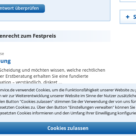
ntwort überprüfen
enrecht zum Festpreis
ese
dung
 Scheidung und möchten wissen, welche rechtlichen
er Erstberatung erhalten Sie eine fundierte
tion – verständlich, diskret ...
rvice.de verwendet Cookies, um die Funktionsfähigkeit unserer Website zu 
wir zur Weiterentwicklung unserer Website im Sinne der Nutzer zusätzliche
den Button "Cookies zulassen" stimmen Sie der Verwendung der von uns fü
setzten Cookies zu. Über den Button "Einstellungen verwalten" können Sie 
Europäisches Nachlasszeugnis - Was
gesetzten Cookies informieren und den Umfang Ihrer Einwilligung konfigurie
Cookies zulassen
llt sich oft die Frage, wie man nachweist, dass man