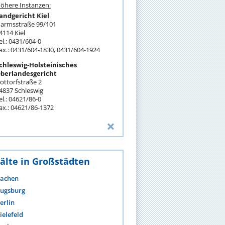
öhere Instanzen:
andgericht Kiel
armsstraße 99/101
4114 Kiel
el.: 0431/604-0
ax.: 0431/604-1830, 0431/604-1924
chleswig-Holsteinisches
berlandesgericht
ottorfstraße 2
4837 Schleswig
el.: 04621/86-0
ax.: 04621/86-1372
älte in Großstädten
achen
ugsburg
erlin
ielefeld