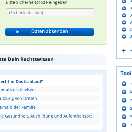
B
Bitte Sicherheitscode eingeben.
B
B
B
C
D
m
ste Dein Rechtswissen
Tool
recht in Deutschland?
I
ner abzuschließen
A
tützung von Dritten
P
erhalb der Familie
G
ie Gesundheit, Ausbildung und Aufenthaltsort
P
I