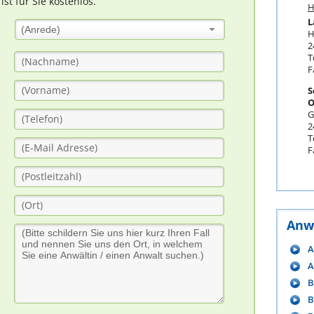
t für Sie kostenlos.
H
L
(Anrede)
H
2
T
F
S
O
G
2
T
F
Anw
A
A
B
B