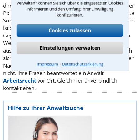
verwalten" können Sie sich über die eingesetzten Cookies
direkt bei der nächsten Zollstation oder auch bei jeder
informieren und den Umfang Ihrer Einwilligung
Polizeidienststelle tun. Das
Bußgeld
für nicht gezahlte
konfigurieren.
Sozialversicherungsbeiträge und/oder Steuerschulden
ist schnell im oberen fünfstelligen Bereich.
Cookies zulassen
Gegebenenfalls ist auch eine Freiheitsstrafe möglich.
Wer einen Mangel aufgrund einer schlecht
Einstellungen verwalten
ausgeführten Schwarzarbeit entdeckt, bleibt ziemlich
sicher auf dem Schaden sitzen:
Gewährleistung
oder
⁃
Impressum
Datenschutzerklärung
Nachbesserung für Schwarzarbeit gibt es (rechtlich)
nicht. Ihre Fragen beantwortet ein Anwalt
Arbeitsrecht
vor Ort. Gleich hier unverbindlich
kontaktieren.
Hilfe zu Ihrer Anwaltsuche