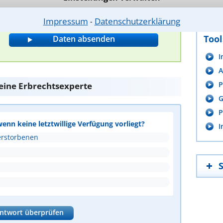
m
Impressum
Datenschutzerklärung
⁃
Tool
I
A
P
 eine Erbrechtsexperte
G
P
wenn keine letztwillige Verfügung vorliegt?
I
erstorbenen
ntwort überprüfen