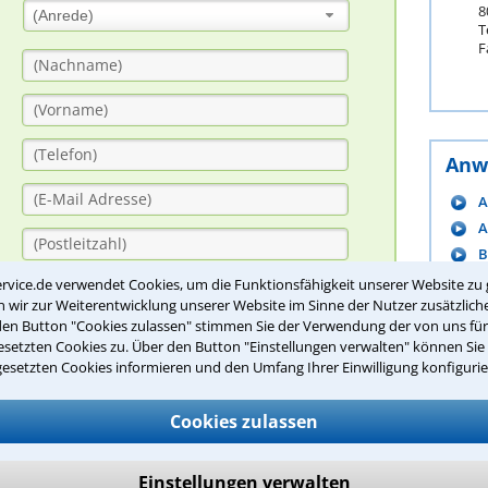
8
(Anrede)
T
F
Anw
A
A
B
B
rvice.de verwendet Cookies, um die Funktionsfähigkeit unserer Website zu 
wir zur Weiterentwicklung unserer Website im Sinne der Nutzer zusätzliche
B
den Button "Cookies zulassen" stimmen Sie der Verwendung der von uns fü
B
setzten Cookies zu. Über den Button "Einstellungen verwalten" können Sie 
B
gesetzten Cookies informieren und den Umfang Ihrer Einwilligung konfigurie
B
C
Cookies zulassen
D
Bitte Sicherheitscode eingeben.
Einstellungen verwalten