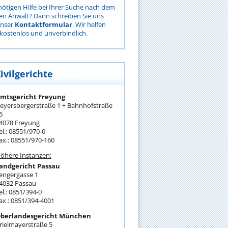
nötigen Hilfe bei Ihrer Suche nach dem
gen Anwalt? Dann schreiben Sie uns
unser
Kontaktformular
. Wir helfen
kostenlos und unverbindlich.
ivilgerichte
mtsgericht Freyung
eyersbergerstraße 1 + Bahnhofstraße
5
4078 Freyung
el.: 08551/970-0
ax.: 08551/970-160
öhere Instanzen:
andgericht Passau
engergasse 1
4032 Passau
el.: 0851/394-0
ax.: 0851/394-4001
berlandesgericht München
rielmayerstraße 5