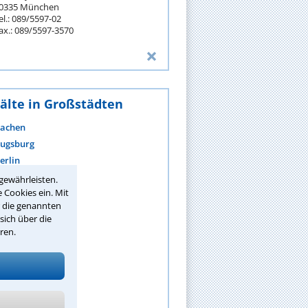
0335 München
el.: 089/5597-02
ax.: 089/5597-3570
älte in Großstädten
achen
ugsburg
erlin
ielefeld
gewährleisten.
 Cookies ein. Mit
ochum
r die genannten
onn
sich über die
raunschweig
ren.
remen
hemnitz
ortmund