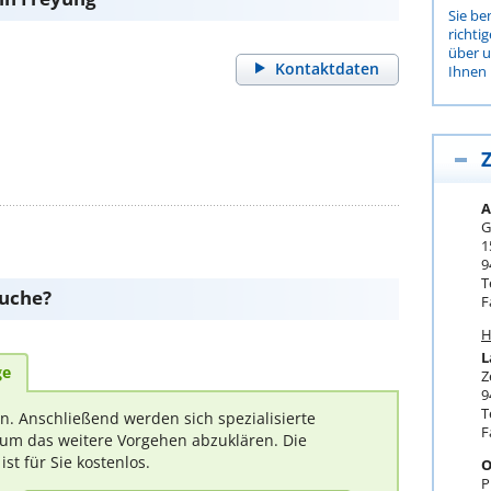
Sie be
richti
über 
Kontaktdaten
Ihnen 
Z
A
G
1
9
T
suche?
F
H
L
ge
Z
9
T
rn. Anschließend werden sich spezialisierte
F
um das weitere Vorgehen abzuklären. Die
t für Sie kostenlos.
O
P