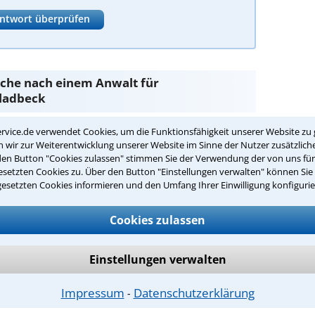
ntwort überprüfen
Suche nach einem Anwalt für
Gladbeck
rvice.de verwendet Cookies, um die Funktionsfähigkeit unserer Website zu 
gkeit
sind Sie bei unseren Anwälten aus Gladbeck
wir zur Weiterentwicklung unserer Website im Sinne der Nutzer zusätzliche
den Button "Cookies zulassen" stimmen Sie der Verwendung der von uns fü
setzten Cookies zu. Über den Button "Einstellungen verwalten" können Sie 
passenden Anwalt für Berufsunfähigkeit
gesetzten Cookies informieren und den Umfang Ihrer Einwilligung konfigurie
Cookies zulassen
ähigkeit in Ihrer Umgebung auswählen
r Kanzlei in Gladbeck einen Beratungstermin
Einstellungen verwalten
Impressum
Datenschutzerklärung
⁃
ch zurückrufen