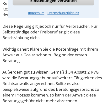
Einstellungen verwalten
Rechtsanwaltsvergütungsgesetz (RVG) geregelt. Die
Kosten für das erste Beratungsgespräch betragen
⁃
Impressum
Datenschutzerklärung
demnach maximal 190,00 € zzgl. MwSt.
Diese Regelung gilt jedoch nur für Verbraucher. Für
Selbstständige oder Freiberufler gilt diese
Beschränkung nicht.
Wichtig daher: Klären Sie die Kostenfrage mit Ihrem
Anwalt aus Goslar schon zu Beginn der ersten
Beratung.
Außerdem gut zu wissen: Gemäß § 34 Absatz 2 RVG
wird die Beratungsgebühr auf weitere Tätigkeiten des
Rechtsanwalts angerechnet. Sollte es also
beispielsweise aufgrund des Beratungsgesprächs zu
einem Prozess kommen, so kann der Anwalt diese
Beratungsgebühr nicht mehr abrechnen.