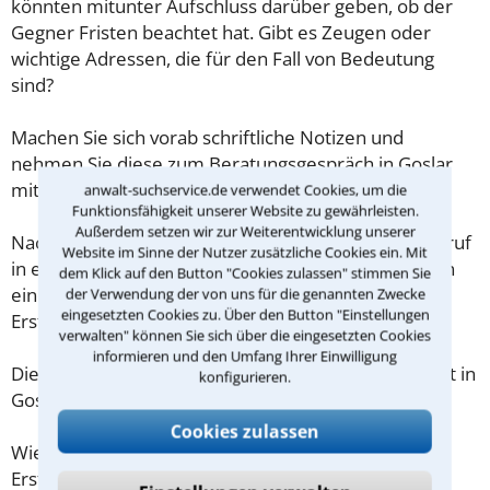
könnten mitunter Aufschluss darüber geben, ob der
Gegner Fristen beachtet hat. Gibt es Zeugen oder
wichtige Adressen, die für den Fall von Bedeutung
sind?
Machen Sie sich vorab schriftliche Notizen und
nehmen Sie diese zum Beratungsgespräch in Goslar
mit.
anwalt-suchservice.de verwendet Cookies, um die
Funktionsfähigkeit unserer Website zu gewährleisten.
Außerdem setzen wir zur Weiterentwicklung unserer
Nachdem Sie über das Kontaktformular einen Rückruf
Website im Sinne der Nutzer zusätzliche Cookies ein. Mit
in einer Kanzlei angefordert haben, stellen wir Ihnen
dem Klick auf den Button "Cookies zulassen" stimmen Sie
eine Checkliste zur Verfügung, mit der Sie das
der Verwendung der von uns für die genannten Zwecke
eingesetzten Cookies zu. Über den Button "Einstellungen
Erstgespräch ausreichend vorbereiten können.
verwalten" können Sie sich über die eingesetzten Cookies
informieren und den Umfang Ihrer Einwilligung
Die Kosten eines Anwalts für Kündigungsschutzrecht in
konfigurieren.
Goslar sind oft geringer als gedacht!
Cookies zulassen
Wieviel ein Rechtsanwalt in Goslar für eine
Erstberatung verlangen darf, ist in §34 des