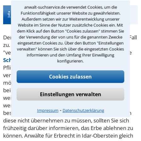
anwalt-suchservice.de verwendet Cookies, um die
Infos zur Suche nach einem Anwalt für
Funktionsfähigkeit unserer Website zu gewährleisten.
Pflichtteil in Idar-Oberstein
Außerdem setzen wir zur Weiterentwicklung unserer
Website im Sinne der Nutzer zusätzliche Cookies ein. Mit
dem Klick auf den Button "Cookies zulassen" stimmen Sie
Der
Pflichtteil
steht rechtmäßigen Erben in jedem Fall
der Verwendung der von uns für die genannten Zwecke
eingesetzten Cookies zu. Über den Button "Einstellungen
zu. Vererber möchten diesen manchmal dennoch
verwalten" können Sie sich über die eingesetzten Cookies
"verschmälern". Das kann etwa durch eine vorzeitige
informieren und den Umfang Ihrer Einwilligung
Schenkung
erreicht werden. Ansonsten können
konfigurieren.
Pflichtteilberechtigte regelmäßig nur bei einer
verurteilten Straftat enterbt werden.
Viele Erben
Cookies zulassen
möchten wissen, wie hoch ihr Pflichtteil sein wird. In
beiden Fällen kann ein Anwalt für
Erbrecht
Einstellungen verwalten
weiterhelfen. Übrigens wird kein Pflichtteil vererbt,
wenn kein Vermögen mehr vorhanden ist. Dann
⁃
Impressum
Datenschutzerklärung
besteht das Erbe aus weiter nichts als
Schulden
. Um
diese nicht übernehmen zu müssen, sollten Sie sich
frühzeitig darüber informieren, das Erbe ablehnen zu
können. Anwälte für Erbrecht in Idar-Oberstein gleich