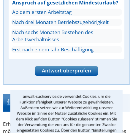
Anspruch auf gesetzlichen Mindesturlaub?
Ab dem ersten Arbeitstag
Nach drei Monaten Betriebszugehörigkeit
Nach sechs Monaten Bestehen des
Arbeitsverhältnisses
Erst nach einem Jahr Beschäftigung
Antwort überprüfen
anwalt-suchservice.de verwendet Cookies, um die
Infos zur Suche nach einem Anwalt für
Funktionsfähigkeit unserer Website zu gewährleisten.
Schwarzarbeit in Jüchen
Außerdem setzen wir zur Weiterentwicklung unserer
Website im Sinne der Nutzer zusätzliche Cookies ein. Mit
dem Klick auf den Button "Cookies zulassen" stimmen Sie
Erhalten Sie Kenntnis von
Schwarzarbeit
oder
der Verwendung der von uns für die genannten Zwecke
eingesetzten Cookies zu. Über den Button "Einstellungen
möchten Sie Schwarzarbeit anzeigen, können Sie dies