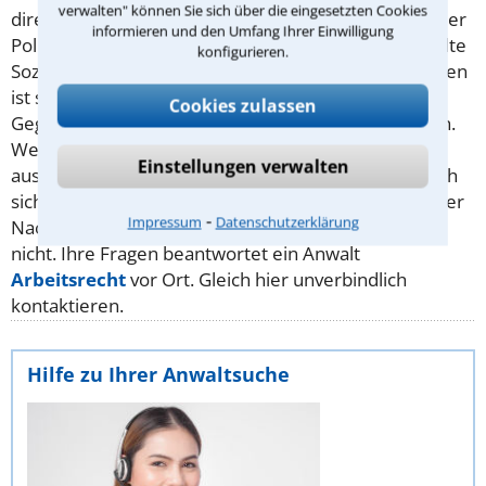
verwalten" können Sie sich über die eingesetzten Cookies
direkt bei der nächsten Zollstation oder auch bei jeder
informieren und den Umfang Ihrer Einwilligung
Polizeidienststelle tun. Das
Bußgeld
für nicht gezahlte
konfigurieren.
Sozialversicherungsbeiträge und/oder Steuerschulden
ist schnell im oberen fünfstelligen Bereich.
Cookies zulassen
Gegebenenfalls ist auch eine Freiheitsstrafe möglich.
Wer einen Mangel aufgrund einer schlecht
Einstellungen verwalten
ausgeführten Schwarzarbeit entdeckt, bleibt ziemlich
sicher auf dem Schaden sitzen:
Gewährleistung
oder
⁃
Impressum
Datenschutzerklärung
Nachbesserung für Schwarzarbeit gibt es (rechtlich)
nicht. Ihre Fragen beantwortet ein Anwalt
Arbeitsrecht
vor Ort. Gleich hier unverbindlich
kontaktieren.
Hilfe zu Ihrer Anwaltsuche