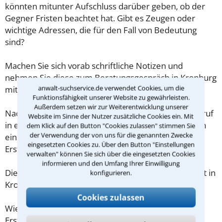
könnten mitunter Aufschluss darüber geben, ob der
Gegner Fristen beachtet hat. Gibt es Zeugen oder
wichtige Adressen, die für den Fall von Bedeutung
sind?
Machen Sie sich vorab schriftliche Notizen und
nehmen Sie diese zum Beratungsgespräch in Kronburg
anwalt-suchservice.de verwendet Cookies, um die
mit.
Funktionsfähigkeit unserer Website zu gewährleisten.
Außerdem setzen wir zur Weiterentwicklung unserer
Nachdem Sie über das Kontaktformular einen Rückruf
Website im Sinne der Nutzer zusätzliche Cookies ein. Mit
in einer Kanzlei angefordert haben, stellen wir Ihnen
dem Klick auf den Button "Cookies zulassen" stimmen Sie
der Verwendung der von uns für die genannten Zwecke
eine Checkliste zur Verfügung, mit der Sie das
eingesetzten Cookies zu. Über den Button "Einstellungen
Erstgespräch ausreichend vorbereiten können.
verwalten" können Sie sich über die eingesetzten Cookies
informieren und den Umfang Ihrer Einwilligung
Die Kosten eines Anwalts für Kündigungsschutzrecht in
konfigurieren.
Kronburg sind oft geringer als gedacht!
Cookies zulassen
Wieviel ein Rechtsanwalt in Kronburg für eine
Erstberatung verlangen darf, ist in §34 des