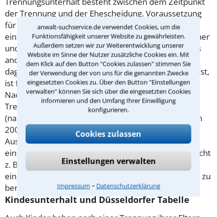
Trennungsunterhalt besteht zwischen dem Zeitpunkt
der Trennung und der Ehescheidung. Voraussetzung
für diesen Unterhalt ist deshalb die Trennung
anwalt-suchservice.de verwendet Cookies, um die
einerseits, Bedarf und Bedürftigkeit bei einem Partner
Funktionsfähigkeit unserer Website zu gewährleisten.
Außerdem setzen wir zur Weiterentwicklung unserer
und die Leistungsfähigkeit des anderen Ehepartners
Website im Sinne der Nutzer zusätzliche Cookies ein. Mit
andererseits. Die Gründe für die Trennung spielen
dem Klick auf den Button "Cookies zulassen" stimmen Sie
dagegen keine Rolle, wer „Schuld“ an der Trennung ist,
der Verwendung der von uns für die genannten Zwecke
eingesetzten Cookies zu. Über den Button "Einstellungen
ist für den Unterhalt nach der Trennung irrelevant.
verwalten" können Sie sich über die eingesetzten Cookies
Nach der
Scheidung
wird aus dem
informieren und den Umfang Ihrer Einwilligung
Trennungsunterhalt der Geschiedenenunterhalt
konfigurieren.
(nachehelicher Unterhalt). Seit der Unterhaltsreform
2008 soll der nacheheliche Unterhalt nur noch die
Cookies zulassen
Ausnahme, nicht mehr die Regel sein. 2013 gab es
eine weitere Gesetzesänderung, die es nun ermöglicht
Einstellungen verwalten
z. B. die Dauer der Ehe und ehebedingte Nachteile
einer langen Ehe bei der Bemessung des Unterhalts zu
⁃
Impressum
Datenschutzerklärung
berücksichtigen.
Kindesunterhalt und Düsseldorfer Tabelle