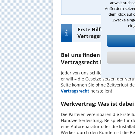
A
anwalt-suchse
Außerdem setzen 
dem Klick auf 
Zwecke einge
ein
Erste Hilfe-Infos bei 
Vertragsrecht in Ludw
Bei uns finden Sie Ihren R
Vertragsrecht in Ludwigsbu
Jeder von uns schließt ständig im Al
er will – die Gesetze setzen der Ver
Seite können Sie ohne Zeitverlust d
Vertragsrecht
herstellen!
Werkvertrag: Was ist dabei
Die Parteien vereinbaren die Erstell
Handwerkerleistung. Beispiele für d
eine Autoreparatur oder die Instal
Werkes durch den Kunden ist die Bez