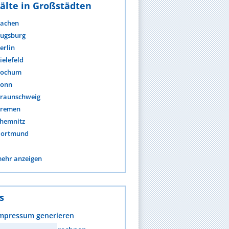
älte in Großstädten
achen
ugsburg
erlin
ielefeld
ochum
onn
raunschweig
remen
hemnitz
ortmund
ehr anzeigen
s
mpressum generieren