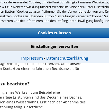
A
ntwort überprüfen
rvice.de verwendet Cookies, um die Funktionsfähigkeit unserer Website zu 
wir zur Weiterentwicklung unserer Website im Sinne der Nutzer zusätzliche
P
den Button "Cookies zulassen" stimmen Sie der Verwendung der von uns fü
G
setzten Cookies zu. Über den Button "Einstellungen verwalten" können Sie 
gesetzten Cookies informieren und den Umfang Ihrer Einwilligung konfigurie
P
der Suche nach einem Anwalt für
I
igsburg
Cookies zulassen
echtsanwalt für den Bereich
Einstellungen verwalten
rg.
Impressum
Datenschutzerklärung
⁃
ltag Verträge ab.
Verträge darf jeder abschließen, wie
tragsfreiheit jedoch ein paar Grenzen. Über unsere
en Kontakt zu einem erfahrenen Rechtsanwalt für
 zu beachten?
ung eines Werkes – zum Beispiel eine
erartige Leistungen sind das Decken eines Daches,
lation eines Wasserhahns. Erst nach der Abnahme des
ahlung fällig. Gesetzliche