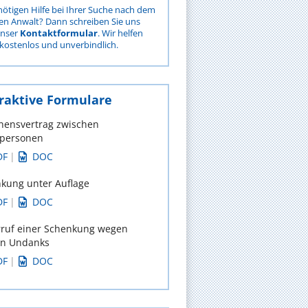
nötigen Hilfe bei Ihrer Suche nach dem
gen Anwalt? Dann schreiben Sie uns
unser
Kontaktformular
. Wir helfen
kostenlos und unverbindlich.
raktive Formulare
hensvertrag zwischen
tpersonen
DF
|
DOC
kung unter Auflage
DF
|
DOC
ruf einer Schenkung wegen
en Undanks
DF
|
DOC