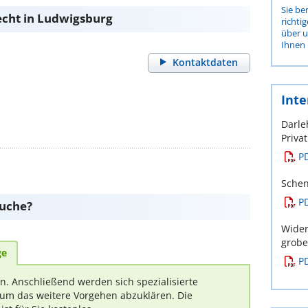
Sie be
echt in Ludwigsburg
richti
über 
Ihnen 
Kontaktdaten
Inte
Darle
Priva
P
Schen
P
suche?
Wider
grob
ge
P
rn. Anschließend werden sich spezialisierte
um das weitere Vorgehen abzuklären. Die