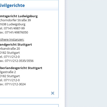
ivilgerichte
mtsgericht Ludwigsburg
chorndorfer Straße 39
1638 Ludwigsburg
el.: 07141/4987-99
ax.: 07141/49876050
öhere Instanzen:
andgericht Stuttgart
rbanstraße 20
0182 Stuttgart
el.: 0711/212-0
ax.: 0711/212-3535/3556
berlandesgericht Stuttgart
lgastraße 2
0182 Stuttgart
el.: 0711/212-0
ax.: 0711/212-3024