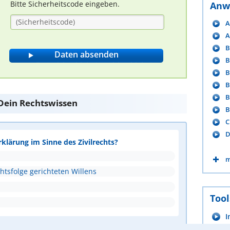
Bitte Sicherheitscode eingeben.
Anw
A
A
B
B
B
B
B
e Dein Rechtswissen
B
C
D
rklärung im Sinne des Zivilrechts?
m
htsfolge gerichteten Willens
Tool
I