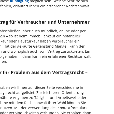
stlose
Kündigung
möglich sein. Welche Schritte sich
ehlen, erläutert Ihnen ein erfahrener Rechtsanwalt
rtrag für Verbraucher und Unternehmer
 abschließen, aber auch mündlich, online oder per
n – so ist beim Immobilienkauf ein notarieller
ekauf oder Haustürkauf haben Verbraucher ein
en. Hat der gekaufte Gegenstand Mängel, kann der
n und womöglich auch vom Vertrag zurücktreten. Ein
Folge haben – dann kann ein erfahrener Rechtsanwalt
lfen.
r Ihr Problem aus dem Vertragsrecht –
haben wir Ihnen auf dieser Seite verschiedene in
agsrecht aufgelistet. Zur leichteren Orientierung
n nähere Angaben zu Tätigkeit und Arbeitsweise der
nahme mit dem Rechtsanwalt Ihrer Wahl können Sie
 nutzen. Mit der Verwendung des Kontaktformulars
n oder Verbindlichkeiten verbunden. Sie erhalten dann