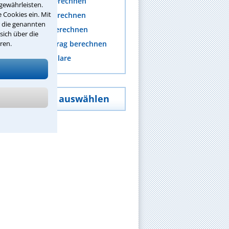
nwaltskosten berechnen
gewährleisten.
 Cookies ein. Mit
rozesskosten berechnen
r die genannten
erichtskosten berechnen
sich über die
ren.
fändungsfreibetrag berechnen
nteraktive Formulare
Schwerpunkt auswählen