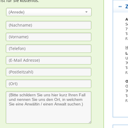
t für Sie kostenlos.
Z
(Anrede)
A
S
7
T
F
H
L
U
7
T
F
O
O
7
T
F