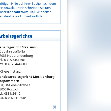
nötigen Hilfe bei Ihrer Suche nach dem
gen Anwalt? Dann schreiben Sie uns
unser
Kontaktformular
. Wir helfen
kostenlos und unverbindlich.
Arbeitsgerichte
rbeitsgericht Stralsund
üdbahnstraße 8a
7033 Neubrandenburg
el.: 0395/5444-601
ax.: 0395/5444-600
öhere Instanz:
andesarbeitsgericht Mecklenburg-
orpommern
ugust-Bebel-Straße 15
8055 Rostock
el.: 0381/241-0
ax.: 0381/241-4004