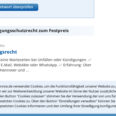
ntwort überprüfen
gungsschutzrecht zum Festpreis
ehn
ngsrecht
: Keine Wartezeiten bei Unfällen oder Kündigungen. ✅
r E-Mail, WebAkte oder WhatsApp. ✅ Erfahrung: Über
 Hannover und ...
rvice.de verwendet Cookies, um die Funktionsfähigkeit unserer Website zu 
wir zur Weiterentwicklung unserer Website im Sinne der Nutzer zusätzliche
lassen – bevor Sie unterschreiben
den Button "Cookies zulassen" stimmen Sie der Verwendung der von uns fü
setzten Cookies zu. Über den Button "Einstellungen verwalten" können Sie 
orgelegt und Sie sind unsicher, ob Sie
gesetzten Cookies informieren und den Umfang Ihrer Einwilligung konfigurie
ngsvertrag kann erhebliche rechtliche und
 geht es nicht nur um die Beendigung des ...