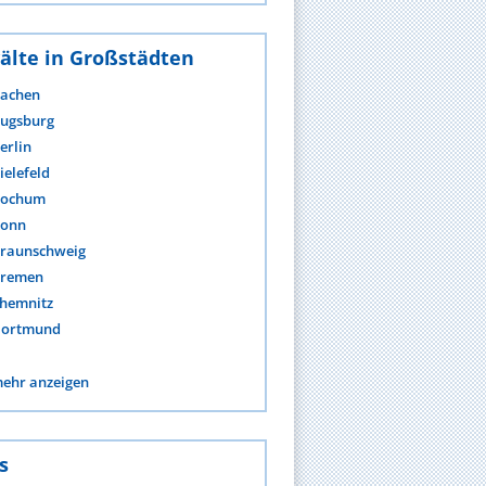
älte in Großstädten
achen
ugsburg
erlin
ielefeld
ochum
onn
raunschweig
remen
hemnitz
ortmund
ehr anzeigen
s