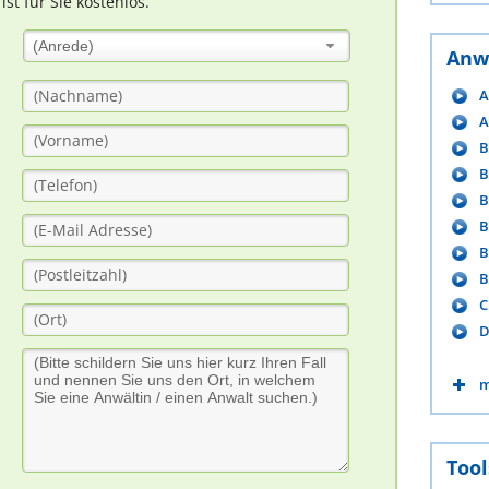
t für Sie kostenlos.
(Anrede)
Anw
A
A
B
B
B
B
B
B
C
D
m
Tool