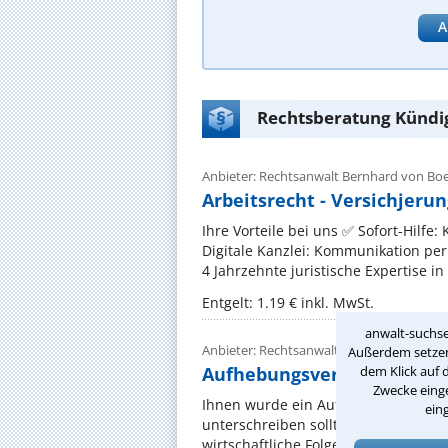
A
Rechtsberatung Kündi
Anbieter: Rechtsanwalt Bernhard von Bo
Arbeitsrecht - Versichjeru
Ihre Vorteile bei uns ✅ Sofort-Hilfe
Digitale Kanzlei: Kommunikation pe
4 Jahrzehnte juristische Expertise in
Entgelt: 1.19 € inkl. MwSt.
anwalt-suchse
Anbieter: Rechtsanwalt Adrian Jäckel
Außerdem setzen 
Aufhebungsvertrag prüfen 
dem Klick auf 
Zwecke einge
Ihnen wurde ein Aufhebungsvertrag v
ein
unterschreiben sollten? Ein Aufhebu
wirtschaftliche Folgen haben. Häufig