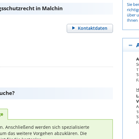
Sie be
sschutzrecht in Malchin
richti
über 
Ihnen 
Kontaktdaten
A
S
1
T
F
H
suche?
L
V
A
1
ge
T
F
rn. Anschließend werden sich spezialisierte
um das weitere Vorgehen abzuklären. Die