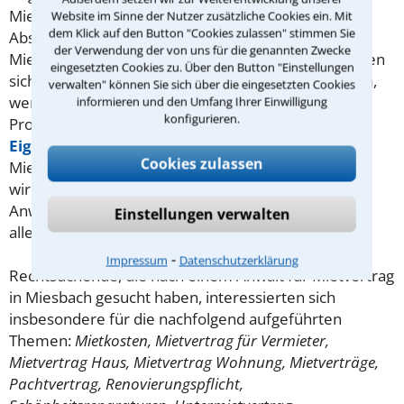
Mietkosten auch möglichst alle mündlichen
Website im Sinne der Nutzer zusätzliche Cookies ein. Mit
dem Klick auf den Button "Cookies zulassen" stimmen Sie
Absprachen enthalten sein, etwa zu Mobiliar,
der Verwendung der von uns für die genannten Zwecke
Mieterhöhung oder Kündigungsfrist. Oftmals ergeben
eingesetzten Cookies zu. Über den Button "Einstellungen
sich jedoch unerwartete Änderungen. Was ist zu tun,
verwalten" können Sie sich über die eingesetzten Cookies
wenn ein Partner in die Mietwohnung einzieht, es
informieren und den Umfang Ihrer Einwilligung
konfigurieren.
Probleme bei der Betriebskostenabrechnung gibt,
Eigenbedarf
angemeldet werden soll oder der
Cookies zulassen
Mietzins schlicht und ergreifend nicht mehr bezahlt
wird? Hier können Sie unverbindlich Kontakt zum
Anwalt für
Mietrecht
in Miesbach aufnehmen und
Einstellungen verwalten
alles erfahren, was Sie wissen müssen.
⁃
Impressum
Datenschutzerklärung
Rechtsuchende, die nach einem Anwalt für Mietvertrag
in Miesbach gesucht haben, interessierten sich
insbesondere für die nachfolgend aufgeführten
Themen:
Mietkosten, Mietvertrag für Vermieter,
Mietvertrag Haus, Mietvertrag Wohnung, Mietverträge,
Pachtvertrag, Renovierungspflicht,