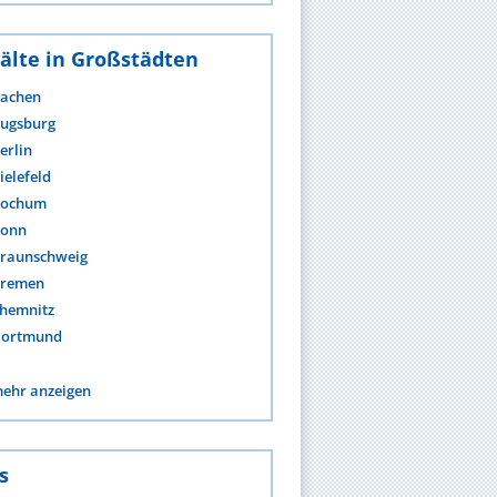
älte in Großstädten
achen
ugsburg
erlin
ielefeld
ochum
onn
raunschweig
remen
hemnitz
ortmund
ehr anzeigen
s