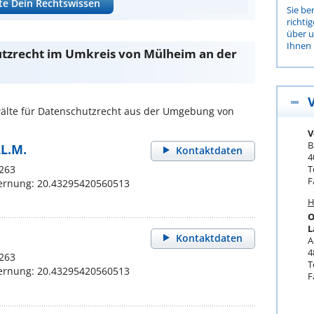
te Dein Rechtswissen
Sie be
richti
über 
Ihnen 
utzrecht im Umkreis von Mülheim an der
lte für Datenschutzrecht aus der Umgebung von
V
B
LL.M.
Kontaktdaten
4
 263
T
F
fernung: 20.43295420560513
H
O
L
Kontaktdaten
A
4
 263
T
fernung: 20.43295420560513
F