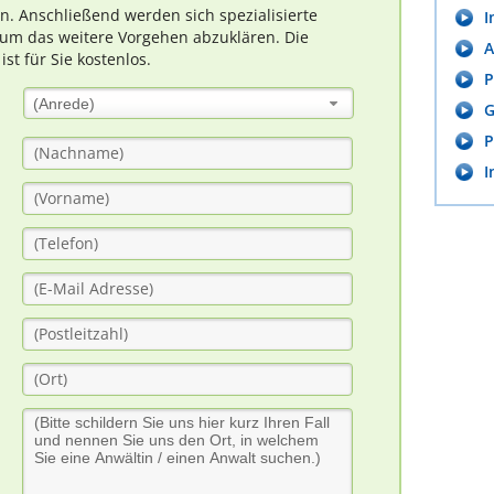
rn. Anschließend werden sich spezialisierte
I
um das weitere Vorgehen abzuklären. Die
A
t für Sie kostenlos.
P
(Anrede)
G
P
I