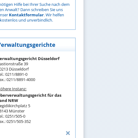
nötigen Hilfe bei Ihrer Suche nach dem
gen Anwalt? Dann schreiben Sie uns
unser
Kontaktformular
. Wir helfen
kostenlos und unverbindlich.
Verwaltungsgerichte
erwaltungsgericht Düsseldorf
astionstraße 39
0213 Düsseldorf
el.: 0211/8891-0
ax.: 0211/8891-4000
öhere Instanz:
berverwaltungsgericht für das
and NRW
egidiikirchplatz 5
8143 Münster
el.: 0251/505-0
ax.: 0251/505-352