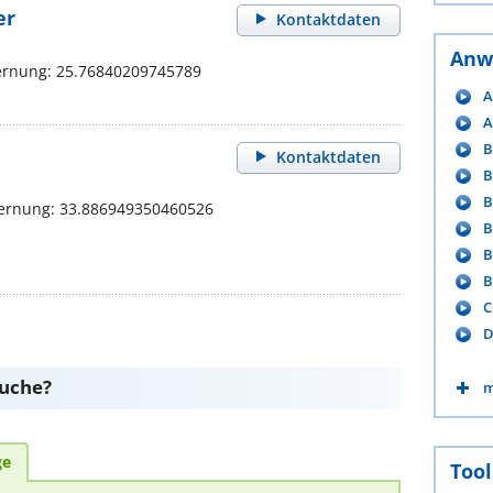
er
Kontaktdaten
Anw
ernung: 25.76840209745789
A
A
B
Kontaktdaten
B
B
fernung: 33.886949350460526
B
B
B
C
D
suche?
m
ge
Tool