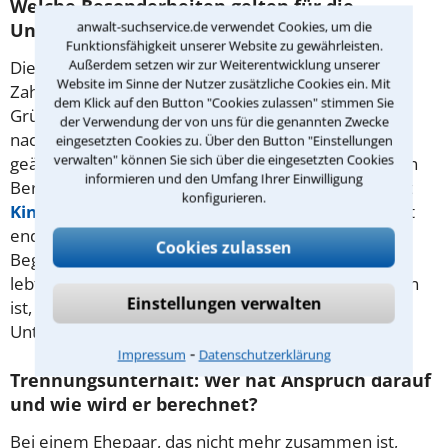
Welche Besonderheiten gelten für die
anwalt-suchservice.de verwendet Cookies, um die
Unterhaltszahlung?
Funktionsfähigkeit unserer Website zu gewährleisten.
Außerdem setzen wir zur Weiterentwicklung unserer
Die rechtskräftige Auflösung der Ehe beendet die
Website im Sinne der Nutzer zusätzliche Cookies ein. Mit
Zahlungen beim Unterhalt für Getrennte. Mögliche
dem Klick auf den Button "Cookies zulassen" stimmen Sie
Gründe für ein Ende der Zahlungen beim
der Verwendung der von uns für die genannten Zwecke
nachehelichen Unterhalt sind eine neue Ehe oder
eingesetzten Cookies zu. Über den Button "Einstellungen
verwalten" können Sie sich über die eingesetzten Cookies
geänderte finanzielle Verhältnisse. Bis zum Ende von
informieren und den Umfang Ihrer Einwilligung
Berufsausbildung und unter Umständen Studium ist
konfigurieren.
Kindesunterhalt
zu zahlen. Der Ehegattenunterhalt
endet auch durch Verwirkung, etwa, wenn der
Cookies zulassen
Begünstigte in einer neuen, verfestigten Beziehung
lebt. Mit welchen Zahlungen in Ihrem Fall zu rechnen
Einstellungen verwalten
ist, erläutert Ihnen ein erfahrener Anwalt für
Unterhaltsrecht in Münster.
⁃
Impressum
Datenschutzerklärung
Trennungsunterhalt: Wer hat Anspruch darauf
und wie wird er berechnet?
Bei einem Ehepaar, das nicht mehr zusammen ist,