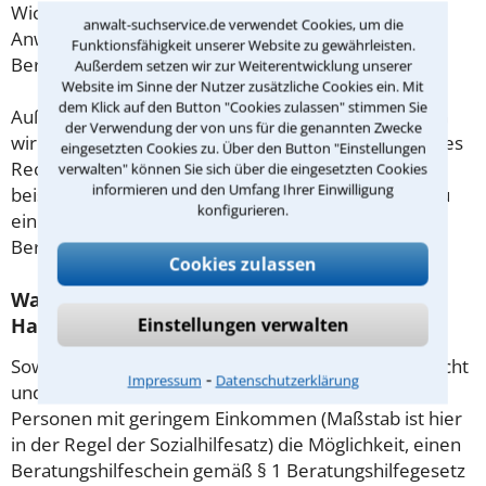
Wichtig daher: Klären Sie die Kostenfrage mit Ihrem
anwalt-suchservice.de verwendet Cookies, um die
Anwalt aus Neuss schon zu Beginn der ersten
Funktionsfähigkeit unserer Website zu gewährleisten.
Beratung.
Außerdem setzen wir zur Weiterentwicklung unserer
Website im Sinne der Nutzer zusätzliche Cookies ein. Mit
dem Klick auf den Button "Cookies zulassen" stimmen Sie
Außerdem gut zu wissen: Gemäß § 34 Absatz 2 RVG
der Verwendung der von uns für die genannten Zwecke
wird die Beratungsgebühr auf weitere Tätigkeiten des
eingesetzten Cookies zu. Über den Button "Einstellungen
Rechtsanwalts angerechnet. Sollte es also
verwalten" können Sie sich über die eingesetzten Cookies
informieren und den Umfang Ihrer Einwilligung
beispielsweise aufgrund des Beratungsgesprächs zu
konfigurieren.
einem Prozess kommen, so kann der Anwalt diese
Beratungsgebühr nicht mehr abrechnen.
Cookies zulassen
Was tun wenn ich mir keinen Anwalt für
Haftpflichtversicherung leisten kann?
Einstellungen verwalten
Soweit die Rechtsangelegenheit noch nicht vor Gericht
⁃
Impressum
Datenschutzerklärung
und eine Rechtsberatung notwendig ist, haben
Personen mit geringem Einkommen (Maßstab ist hier
in der Regel der Sozialhilfesatz) die Möglichkeit, einen
Beratungshilfeschein gemäß § 1 Beratungshilfegesetz