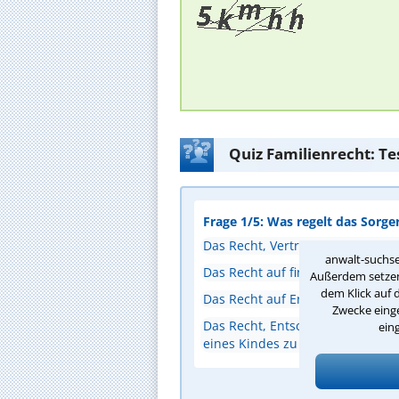
Quiz Familienrecht: Te
Frage 1/5: Was regelt das Sorge
Das Recht, Verträge für Ehepart
anwalt-suchse
Das Recht auf finanzielle Unters
Außerdem setzen 
dem Klick auf 
Das Recht auf Erbansprüche inn
Zwecke einge
Das Recht, Entscheidungen für d
ein
eines Kindes zu treffen
A