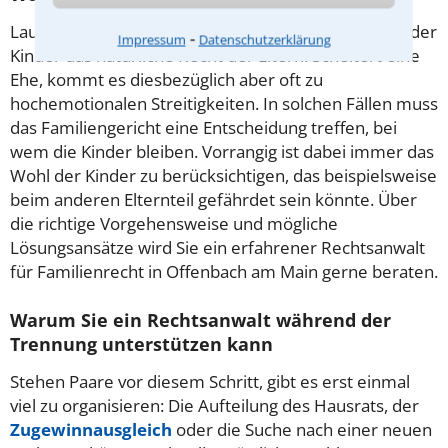
Laut dem Grundgesetz ist die Pflege und Erziehung der
⁃
Impressum
Datenschutzerklärung
Kinder das natürliche Recht der Eltern. Scheitert eine
Ehe, kommt es diesbezüglich aber oft zu
hochemotionalen Streitigkeiten. In solchen Fällen muss
das Familiengericht eine Entscheidung treffen, bei
wem die Kinder bleiben. Vorrangig ist dabei immer das
Wohl der Kinder zu berücksichtigen, das beispielsweise
beim anderen Elternteil gefährdet sein könnte. Über
die richtige Vorgehensweise und mögliche
Lösungsansätze wird Sie ein erfahrener Rechtsanwalt
für Familienrecht in Offenbach am Main gerne beraten.
Warum Sie ein Rechtsanwalt während der
Trennung unterstützen kann
Stehen Paare vor diesem Schritt, gibt es erst einmal
viel zu organisieren: Die Aufteilung des Hausrats, der
Zugewinnausgleich
oder die Suche nach einer neuen