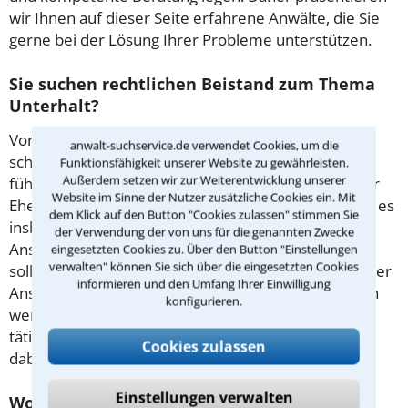
wir Ihnen auf dieser Seite erfahrene Anwälte, die Sie
gerne bei der Lösung Ihrer Probleme unterstützen.
Sie suchen rechtlichen Beistand zum Thema
Unterhalt?
Vor allem die Geldansprüche der Kinder können
anwalt-suchservice.de verwendet Cookies, um die
schnell zu Streitigkeiten zwischen den Beteiligten
Funktionsfähigkeit unserer Website zu gewährleisten.
Außerdem setzen wir zur Weiterentwicklung unserer
führen. Aber auch hinsichtlich des Finanzbedarfs der
Website im Sinne der Nutzer zusätzliche Cookies ein. Mit
Eheleute können oft Konflikte entstehen. Dabei gibt es
dem Klick auf den Button "Cookies zulassen" stimmen Sie
insbesondere wegen der Höhe der jeweiligen
der Verwendung der von uns für die genannten Zwecke
Ansprüche Meinungsverschiedenheiten. Deswegen
eingesetzten Cookies zu. Über den Button "Einstellungen
verwalten" können Sie sich über die eingesetzten Cookies
sollte insbesondere bei der Berechnung der Höhe der
informieren und den Umfang Ihrer Einwilligung
Ansprüche ein juristischer Beistand zu Rate gezogen
konfigurieren.
werden. Die hier präsentierten, im
Familienrecht
tätigen Anwälte in Offenbach am Main, helfen Ihnen
Cookies zulassen
dabei gerne.
Einstellungen verwalten
Worum geht es beim Sorgerecht?