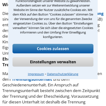
Funktionsfähigkeit unserer Website zu gewährleisten.
Wie das Unterhaltsrecht geregelt ist
Außerdem setzen wir zur Weiterentwicklung unserer
Website im Sinne der Nutzer zusätzliche Cookies ein. Mit
Die Regelungen für den
Unterhalt
nach der
Trennung
dem Klick auf den Button "Cookies zulassen" stimmen Sie
sind in Deutschland im Bürgerlichen Gesetzbuch (BGB)
der Verwendung der von uns für die genannten Zwecke
eingesetzten Cookies zu. Über den Button "Einstellungen
enthalten und wurden mit dem Gesetz zur Änderung
verwalten" können Sie sich über die eingesetzten Cookies
des Unterhaltsrechts (UÄndG) 2008 umgestaltet. Ziel
informieren und den Umfang Ihrer Einwilligung
dieser Änderungen war die Förderung des
konfigurieren.
Kindeswohls, die Stärkung der nachehelichen
Eigenverantwortung und eine Vereinfachung des
Cookies zulassen
Unterhaltsrechts.
Ehegattenunterhalt als Unterhalt nach der
Einstellungen verwalten
Trennung
Man unterscheidet beim Ehegattenunterhalt zwischen
⁃
Impressum
Datenschutzerklärung
dem
Trennungsunterhalt
und dem
Geschiedenenunterhalt. Ein Anspruch auf
Trennungsunterhalt besteht zwischen dem Zeitpunkt
der Trennung und der Ehescheidung. Voraussetzung
für diesen Unterhalt ist deshalb die Trennung