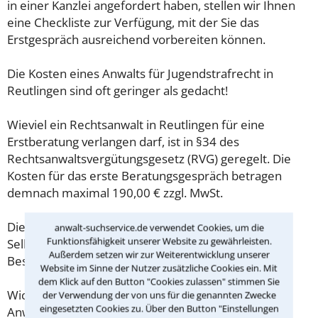
in einer Kanzlei angefordert haben, stellen wir Ihnen
eine Checkliste zur Verfügung, mit der Sie das
Erstgespräch ausreichend vorbereiten können.
Die Kosten eines Anwalts für Jugendstrafrecht in
Reutlingen sind oft geringer als gedacht!
Wieviel ein Rechtsanwalt in Reutlingen für eine
Erstberatung verlangen darf, ist in §34 des
Rechtsanwaltsvergütungsgesetz (RVG) geregelt. Die
Kosten für das erste Beratungsgespräch betragen
demnach maximal 190,00 € zzgl. MwSt.
Diese Regelung gilt jedoch nur für Verbraucher. Für
anwalt-suchservice.de verwendet Cookies, um die
Funktionsfähigkeit unserer Website zu gewährleisten.
Selbstständige oder Freiberufler gilt diese
Außerdem setzen wir zur Weiterentwicklung unserer
Beschränkung nicht.
Website im Sinne der Nutzer zusätzliche Cookies ein. Mit
dem Klick auf den Button "Cookies zulassen" stimmen Sie
Wichtig daher: Klären Sie die Kostenfrage mit Ihrem
der Verwendung der von uns für die genannten Zwecke
eingesetzten Cookies zu. Über den Button "Einstellungen
Anwalt aus Reutlingen schon zu Beginn der ersten