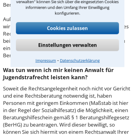
verwalten" können Sie sich über die eingesetzten Cookies
Beratung.
informieren und den Umfang Ihrer Einwilligung
konfigurieren.
Außerdem gut zu wissen: Gemäß § 34 Absatz 2 RVG
wird die Beratungsgebühr auf weitere Tätigkeiten des
Cookies zulassen
Rechtsanwalts angerechnet. Sollte es also
beispielsweise aufgrund des Beratungsgesprächs zu
Einstellungen verwalten
einem Prozess kommen, so kann der Anwalt diese
Beratungsgebühr nicht mehr abrechnen.
⁃
Impressum
Datenschutzerklärung
Was tun wenn ich mir keinen Anwalt für
Jugendstrafrecht leisten kann?
Soweit die Rechtsangelegenheit noch nicht vor Gericht
und eine Rechtsberatung notwendig ist, haben
Personen mit geringem Einkommen (Maßstab ist hier
in der Regel der Sozialhilfesatz) die Möglichkeit, einen
Beratungshilfeschein gemäß § 1 Beratungshilfegesetz
(BerHG) zu beantragen. Wird dieser bewilligt, so
können Sie sich hiermit von einem Rechtsanwalt Ihrer