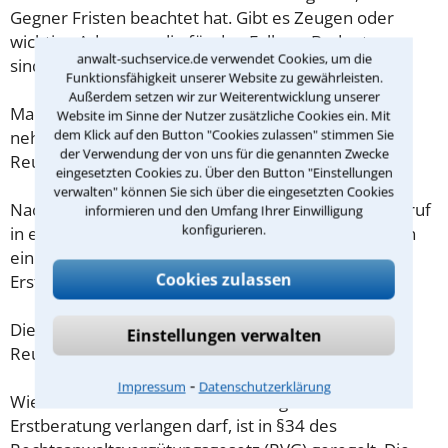
Gegner Fristen beachtet hat. Gibt es Zeugen oder
wichtige Adressen, die für den Fall von Bedeutung
anwalt-suchservice.de verwendet Cookies, um die
sind?
Funktionsfähigkeit unserer Website zu gewährleisten.
Außerdem setzen wir zur Weiterentwicklung unserer
Machen Sie sich vorab schriftliche Notizen und
Website im Sinne der Nutzer zusätzliche Cookies ein. Mit
dem Klick auf den Button "Cookies zulassen" stimmen Sie
nehmen Sie diese zum Beratungsgespräch in
der Verwendung der von uns für die genannten Zwecke
Reutlingen mit.
eingesetzten Cookies zu. Über den Button "Einstellungen
verwalten" können Sie sich über die eingesetzten Cookies
Nachdem Sie über das Kontaktformular einen Rückruf
informieren und den Umfang Ihrer Einwilligung
konfigurieren.
in einer Kanzlei angefordert haben, stellen wir Ihnen
eine Checkliste zur Verfügung, mit der Sie das
Cookies zulassen
Erstgespräch ausreichend vorbereiten können.
Die Kosten eines Anwalts für Insolvenzstrafrecht in
Einstellungen verwalten
Reutlingen sind oft geringer als gedacht!
⁃
Impressum
Datenschutzerklärung
Wieviel ein Rechtsanwalt in Reutlingen für eine
Erstberatung verlangen darf, ist in §34 des