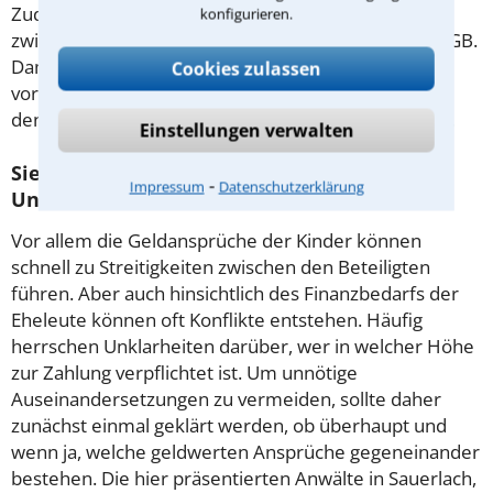
Zudem bedarf die formale Beendigung der Ehe
konfigurieren.
zwingend eines richterlichen Beschlusses, § 1564 BGB.
Damit Sie in Ihrem Fall auf alle Eventualitäten
Cookies zulassen
vorbereitet sind, empfiehlt es sich daher rechtzeitig
den Rat eines Anwalts für Familienrecht einzuholen.
Einstellungen verwalten
Sie suchen rechtlichen Beistand zum Thema
⁃
Impressum
Datenschutzerklärung
Unterhalt?
Vor allem die Geldansprüche der Kinder können
schnell zu Streitigkeiten zwischen den Beteiligten
führen. Aber auch hinsichtlich des Finanzbedarfs der
Eheleute können oft Konflikte entstehen. Häufig
herrschen Unklarheiten darüber, wer in welcher Höhe
zur Zahlung verpflichtet ist. Um unnötige
Auseinandersetzungen zu vermeiden, sollte daher
zunächst einmal geklärt werden, ob überhaupt und
wenn ja, welche geldwerten Ansprüche gegeneinander
bestehen. Die hier präsentierten Anwälte in Sauerlach,