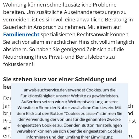
Wohnung können schnell zusätzliche Probleme
bereiten. Um zusätzliche Auseinandersetzungen zu
vermeiden, ist es sinnvoll eine anwaltliche Beratung in
Sauerlach in Anspruch zu nehmen. Mit einem auf
Familienrecht
spezialisierten Rechtsanwalt können
Sie sich vor allem in rechtlicher Hinsicht vollumfänglich
absichern. So haben Sie genügend Zeit sich auf die
Neuordnung Ihres Privat- und Berufslebens zu
fokussieren!
Sie stehen kurz vor einer Scheidung und
benötigen rechtlichen Rat?
anwalt-suchservice.de verwendet Cookies, um die
Funktionsfähigkeit unserer Website zu gewährleisten.
Damit sind Sie nicht allein - auch in Sauerlach stehen
Außerdem setzen wir zur Weiterentwicklung unserer
Jahr für Jahr viele Paare vor diesem Entschluss. Jedoch
Website im Sinne der Nutzer zusätzliche Cookies ein. Mit
bringt dieser Schritt auch eine Vielzahl von Fragen und
dem Klick auf den Button "Cookies zulassen" stimmen Sie
der Verwendung der von uns für die genannten Zwecke
Problemen mit sich. So müssen die Ehegatten zunächst
eingesetzten Cookies zu. Über den Button "Einstellungen
ein Trennungsjahr bewältigen, bevor Sie den
verwalten" können Sie sich über die eingesetzten Cookies
entsprechenden Antrag überhaupt einreichen dürfen.
informieren und den Umfang Ihrer Einwilligung