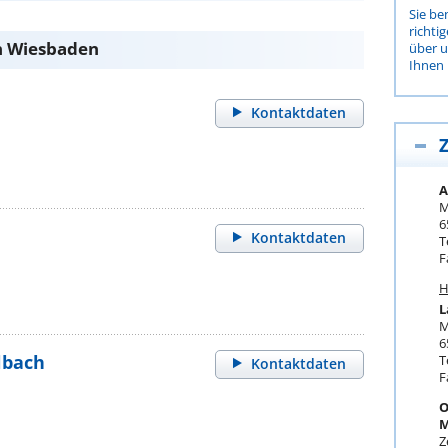
Sie be
richti
n Wiesbaden
über 
Ihnen 
Kontaktdaten
Z
A
M
6
Kontaktdaten
T
F
H
L
M
6
lbach
T
Kontaktdaten
F
O
M
Z