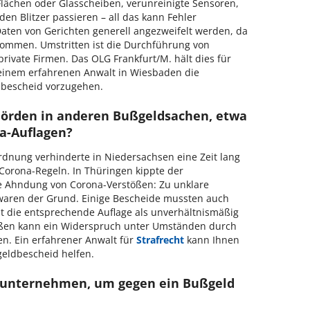
Flächen oder Glasscheiben, verunreinigte Sensoren,
den Blitzer passieren – all das kann Fehler
Daten von Gerichten generell angezweifelt werden, da
 kommen. Umstritten ist die Durchführung von
ivate Firmen. Das OLG Frankfurt/M. hält dies für
n einem erfahrenen Anwalt in Wiesbaden die
dbescheid vorzugehen.
örden in anderen Bußgeldsachen, etwa
a-Auflagen?
ordnung verhinderte in Niedersachsen eine Zeit lang
orona-Regeln. In Thüringen kippte der
ie Ahndung von Corona-Verstößen: Zu unklare
waren der Grund. Einige Bescheide mussten auch
t die entsprechende Auflage als unverhältnismäßig
tößen kann ein Widerspruch unter Umständen durch
. Ein erfahrener Anwalt für
Strafrecht
kann Ihnen
eldbescheid helfen.
 unternehmen, um gegen ein Bußgeld