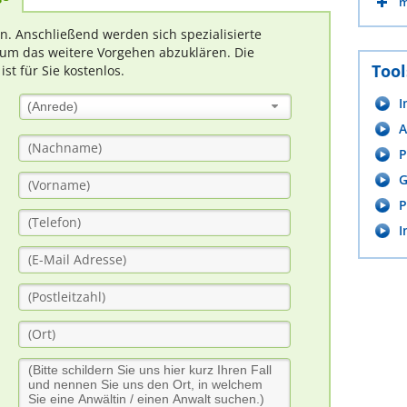
m
rn. Anschließend werden sich spezialisierte
um das weitere Vorgehen abzuklären. Die
Tool
t für Sie kostenlos.
I
(Anrede)
A
P
G
P
I