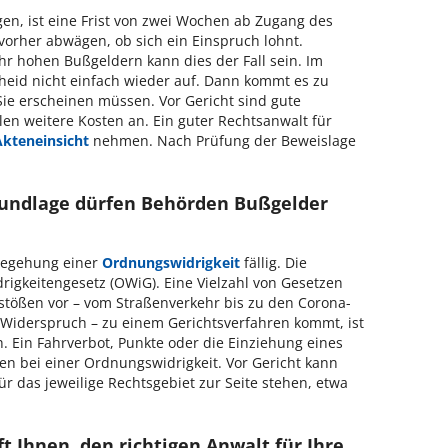
en, ist eine Frist von zwei Wochen ab Zugang des
 vorher abwägen, ob sich ein Einspruch lohnt.
r hohen Bußgeldern kann dies der Fall sein. Im
heid nicht einfach wieder auf. Dann kommt es zu
Sie erscheinen müssen. Vor Gericht sind gute
llen weitere Kosten an. Ein guter Rechtsanwalt für
Akteneinsicht
nehmen. Nach Prüfung der Beweislage
rundlage dürfen Behörden Bußgelder
 Begehung einer
Ordnungswidrigkeit
fällig. Die
rigkeitengesetz (OWiG). Eine Vielzahl von Gesetzen
stößen vor – vom Straßenverkehr bis zu den Corona-
Widerspruch – zu einem Gerichtsverfahren kommt, ist
 Ein Fahrverbot, Punkte oder die Einziehung eines
en bei einer Ordnungswidrigkeit. Vor Gericht kann
r das jeweilige Rechtsgebiet zur Seite stehen, etwa
t Ihnen, den richtigen Anwalt für Ihre