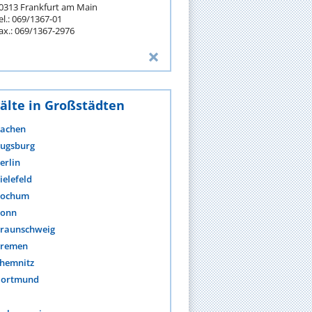
0313 Frankfurt am Main
el.: 069/1367-01
ax.: 069/1367-2976
älte in Großstädten
achen
ugsburg
erlin
ielefeld
ochum
onn
raunschweig
remen
hemnitz
ortmund