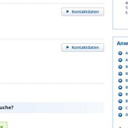
6
T
Kontaktdaten
F
Anw
Kontaktdaten
A
A
B
B
B
B
B
B
suche?
C
D
ge