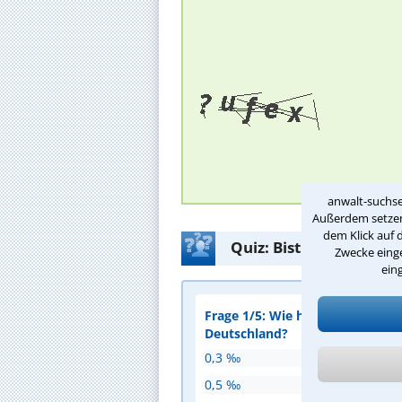
anwalt-suchse
Außerdem setzen 
dem Klick auf 
Quiz: Bist Du fit für 
Zwecke einge
ein
Frage 1/5: Wie hoch ist die Pro
Deutschland?
0,3 ‰
0,5 ‰