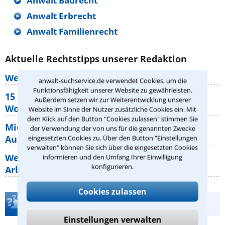
Anwalt Baurecht
Anwalt Erbrecht
Anwalt Familienrecht
Aktuelle Rechtstipps unserer Redaktion
Wer muss Zweitwohnungssteuer zahlen?
anwalt-suchservice.de verwendet Cookies, um die
Funktionsfähigkeit unserer Website zu gewährleisten.
15 elementare Rechte, die jeder
Außerdem setzen wir zur Weiterentwicklung unserer
Wohnungseigentümer kennen sollte
Website im Sinne der Nutzer zusätzliche Cookies ein. Mit
dem Klick auf den Button "Cookies zulassen" stimmen Sie
Mietpreisbremse 2026: Alle Regeln,
der Verwendung der von uns für die genannten Zwecke
Ausnahmen und Rechte für Mieter
eingesetzten Cookies zu. Über den Button "Einstellungen
verwalten" können Sie sich über die eingesetzten Cookies
Welche Regeln für Teilnahme, Urlaub,
informieren und den Umfang Ihrer Einwilligung
konfigurieren.
Arbeitszeit gelten beim
Cookies zulassen
Teste Dein Rechtswissen
Einstellungen verwalten