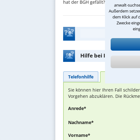
hat der BGH gefällt? ...
anwalt-suchse
Außerdem setzen 
dem Klick auf 
Zwecke einge
ein
Hilfe bei Ihrer Anwalt
Telefonhilfe
Beratungsanfra
Sie können hier Ihren Fall schild
Vorgehen abzuklären. Die Rückmel
Anrede*
Nachname*
Vorname*