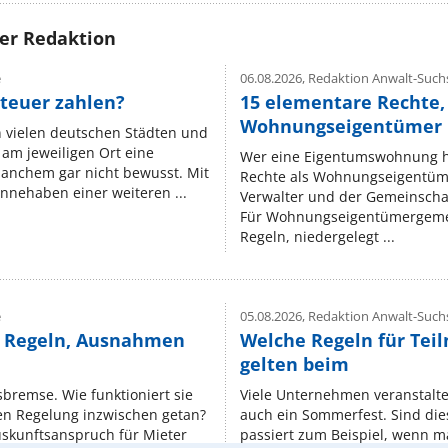
rer Redaktion
e
06.08.2026,
Redaktion Anwalt-Suchs
teuer zahlen?
15 elementare Rechte, 
Wohnungseigentümer k
n vielen deutschen Städten und
am jeweiligen Ort eine
Wer eine Eigentumswohnung hat
manchem gar nicht bewusst. Mit
Rechte als Wohnungseigentüm
nnehaben einer weiteren ...
Verwalter und der Gemeinschaf
Für Wohnungseigentümergemei
Regeln, niedergelegt ...
e
05.08.2026,
Redaktion Anwalt-Suchs
e Regeln, Ausnahmen
Welche Regeln für Teil
gelten beim
isbremse. Wie funktioniert sie
Viele Unternehmen veranstalt
nen Regelung inzwischen getan?
auch ein Sommerfest. Sind dies
uskunftsanspruch für Mieter
passiert zum Beispiel, wenn m