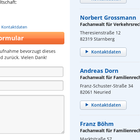
tschaft:
Norbert Grossmann
Fachanwalt für Verkehrsrec
n Kontaktdaten
Theresienstraße 12
ormular
82319 Starnberg
aufnahme bevorzugt dieses
Kontaktdaten
d zurück. Vielen Dank!
Andreas Dorn
Fachanwalt für Familienrec
Franz-Schuster-Straße 34
82061 Neuried
Kontaktdaten
Franz Böhm
Fachanwalt für Familienrec
Marktstraße 57