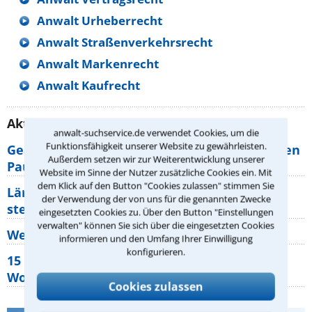
Anwalt Urheberrecht
Anwalt Straßenverkehrsrecht
Anwalt Markenrecht
Anwalt Kaufrecht
Aktuelle Rechtstipps unserer Redaktion
anwalt-suchservice.de verwendet Cookies, um die
Funktionsfähigkeit unserer Website zu gewährleisten.
Geänderte Abflugzeiten: Welche Rechte haben
Außerdem setzen wir zur Weiterentwicklung unserer
Pauschalurlauber?
Website im Sinne der Nutzer zusätzliche Cookies ein. Mit
dem Klick auf den Button "Cookies zulassen" stimmen Sie
Lärm von den Nachbarn: Welche Rechte
der Verwendung der von uns für die genannten Zwecke
stehen mir zu?
eingesetzten Cookies zu. Über den Button "Einstellungen
verwalten" können Sie sich über die eingesetzten Cookies
Wer muss Zweitwohnungssteuer zahlen?
informieren und den Umfang Ihrer Einwilligung
konfigurieren.
15 elementare Rechte, die jeder
Wohnungseigentümer kennen sollte
Cookies zulassen