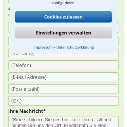
Ihnen melden, um das weitere Vorgehen
konfigurieren.
abzuklären. Die Rückmeldung durch einen Anwalt
ist für Sie kostenlos.
Cookies zulassen
(Anrede)
Einstellungen verwalten
⁃
Impressum
Datenschutzerklärung
Ihre Nachricht*