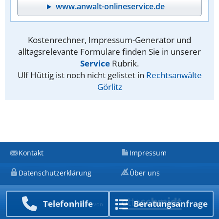
www.anwalt-onlineservice.de
Kostenrechner, Impressum-Generator und
alltagsrelevante Formulare finden Sie in unserer
Service
Rubrik.
Ulf Hüttig ist noch nicht gelistet in
Rechtsanwälte
Görlitz
Kontakt
Impressum
Datenschutzerklärung
Über uns
Telefon­hilfe
Beratungs­anfrage
Ein Unternehmen von