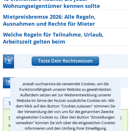
Wohnungseigentümer kennen sollte
Mietpreisbremse 2026: Alle Regeln,
Ausnahmen und Rechte für Mieter
Welche Regeln für Teilnahme, Urlaub,
Arbeitszeit gelten beim
Teste Dein Rechtswissen
Hilfe bei Ihrer Anwaltsuche?
anwalt-suchservice.de verwendet Cookies, um die
Funktionsfähigkeit unserer Website zu gewährleisten.
Außerdem setzen wir zur Weiterentwicklung unserer
Website im Sinne der Nutzer zusätzliche Cookies ein. Mit
Telefonhilfe
Beratungsanfrage
dem Klick auf den Button "Cookies zulassen" stimmen Sie
der Verwendung der von uns für die genannten Zwecke
eingesetzten Cookies zu. Über den Button "Einstellungen
Sie können hier Ihren Fall schildern. Anschließend
verwalten" können Sie sich über die eingesetzten Cookies
werden sich spezialisierte Rechtsanwälte bei
informieren und den Umfang Ihrer Einwilligung