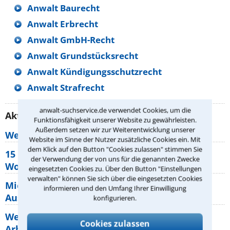
Anwalt Baurecht
Anwalt Erbrecht
Anwalt GmbH-Recht
Anwalt Grundstücksrecht
Anwalt Kündigungsschutzrecht
Anwalt Strafrecht
anwalt-suchservice.de verwendet Cookies, um die
Aktuelle Rechtstipps unserer Redaktion
Funktionsfähigkeit unserer Website zu gewährleisten.
Außerdem setzen wir zur Weiterentwicklung unserer
Wer muss Zweitwohnungssteuer zahlen?
Website im Sinne der Nutzer zusätzliche Cookies ein. Mit
dem Klick auf den Button "Cookies zulassen" stimmen Sie
15 elementare Rechte, die jeder
der Verwendung der von uns für die genannten Zwecke
Wohnungseigentümer kennen sollte
eingesetzten Cookies zu. Über den Button "Einstellungen
verwalten" können Sie sich über die eingesetzten Cookies
Mietpreisbremse 2026: Alle Regeln,
informieren und den Umfang Ihrer Einwilligung
Ausnahmen und Rechte für Mieter
konfigurieren.
Welche Regeln für Teilnahme, Urlaub,
Cookies zulassen
Arbeitszeit gelten beim