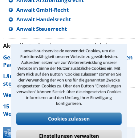
Anwalt Arzthaftungsrecht
Anwalt GmbH-Recht
Anwalt Handelsrecht
Anwalt Steuerrecht
Aktuelle Rechtstipps unserer Redaktion
anwalt-suchservice.de verwendet Cookies, um die
Geänderte Abflugzeiten: Welche Rechte haben
Funktionsfähigkeit unserer Website zu gewährleisten.
Außerdem setzen wir zur Weiterentwicklung unserer
Pauschalurlauber?
Website im Sinne der Nutzer zusätzliche Cookies ein. Mit
dem Klick auf den Button "Cookies zulassen" stimmen Sie
Lärm von den Nachbarn: Welche Rechte
der Verwendung der von uns für die genannten Zwecke
stehen mir zu?
eingesetzten Cookies zu. Über den Button "Einstellungen
verwalten" können Sie sich über die eingesetzten Cookies
Wer muss Zweitwohnungssteuer zahlen?
informieren und den Umfang Ihrer Einwilligung
konfigurieren.
15 elementare Rechte, die jeder
Wohnungseigentümer kennen sollte
Cookies zulassen
Teste Dein Rechtswissen
Einstellungen verwalten