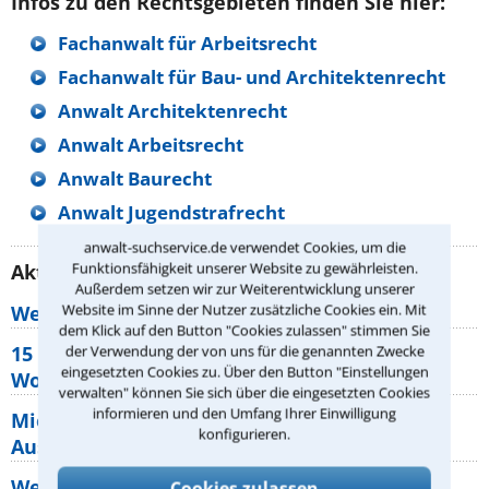
Infos zu den Rechtsgebieten finden Sie hier:
Fachanwalt für Arbeitsrecht
Fachanwalt für Bau- und Architektenrecht
Anwalt Architektenrecht
Anwalt Arbeitsrecht
Anwalt Baurecht
Anwalt Jugendstrafrecht
anwalt-suchservice.de verwendet Cookies, um die
Funktionsfähigkeit unserer Website zu gewährleisten.
Aktuelle Rechtstipps unserer Redaktion
Außerdem setzen wir zur Weiterentwicklung unserer
Website im Sinne der Nutzer zusätzliche Cookies ein. Mit
Wer muss Zweitwohnungssteuer zahlen?
dem Klick auf den Button "Cookies zulassen" stimmen Sie
15 elementare Rechte, die jeder
der Verwendung der von uns für die genannten Zwecke
eingesetzten Cookies zu. Über den Button "Einstellungen
Wohnungseigentümer kennen sollte
verwalten" können Sie sich über die eingesetzten Cookies
informieren und den Umfang Ihrer Einwilligung
Mietpreisbremse 2026: Alle Regeln,
konfigurieren.
Ausnahmen und Rechte für Mieter
Welche Regeln für Teilnahme, Urlaub,
Cookies zulassen