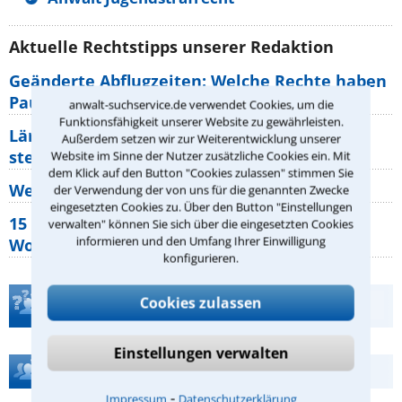
Aktuelle Rechtstipps unserer Redaktion
Geänderte Abflugzeiten: Welche Rechte haben
Pauschalurlauber?
anwalt-suchservice.de verwendet Cookies, um die
Funktionsfähigkeit unserer Website zu gewährleisten.
Lärm von den Nachbarn: Welche Rechte
Außerdem setzen wir zur Weiterentwicklung unserer
stehen mir zu?
Website im Sinne der Nutzer zusätzliche Cookies ein. Mit
dem Klick auf den Button "Cookies zulassen" stimmen Sie
Wer muss Zweitwohnungssteuer zahlen?
der Verwendung der von uns für die genannten Zwecke
eingesetzten Cookies zu. Über den Button "Einstellungen
15 elementare Rechte, die jeder
verwalten" können Sie sich über die eingesetzten Cookies
informieren und den Umfang Ihrer Einwilligung
Wohnungseigentümer kennen sollte
konfigurieren.
Cookies zulassen
Teste Dein Rechtswissen
Einstellungen verwalten
Hilfe bei Ihrer Anwaltsuche?
⁃
Impressum
Datenschutzerklärung