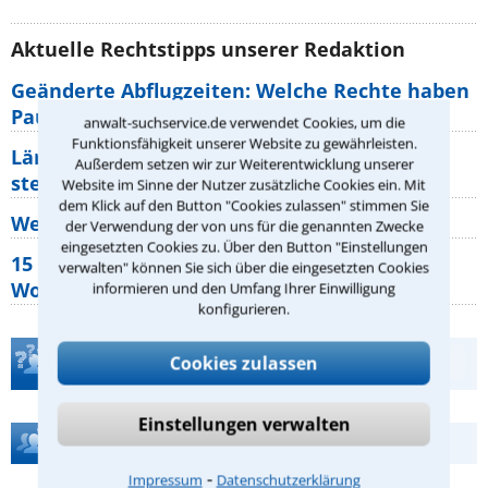
Aktuelle Rechtstipps unserer Redaktion
Geänderte Abflugzeiten: Welche Rechte haben
Pauschalurlauber?
anwalt-suchservice.de verwendet Cookies, um die
Funktionsfähigkeit unserer Website zu gewährleisten.
Lärm von den Nachbarn: Welche Rechte
Außerdem setzen wir zur Weiterentwicklung unserer
stehen mir zu?
Website im Sinne der Nutzer zusätzliche Cookies ein. Mit
dem Klick auf den Button "Cookies zulassen" stimmen Sie
Wer muss Zweitwohnungssteuer zahlen?
der Verwendung der von uns für die genannten Zwecke
eingesetzten Cookies zu. Über den Button "Einstellungen
15 elementare Rechte, die jeder
verwalten" können Sie sich über die eingesetzten Cookies
Wohnungseigentümer kennen sollte
informieren und den Umfang Ihrer Einwilligung
konfigurieren.
Teste Dein Rechtswissen
Cookies zulassen
Einstellungen verwalten
Hilfe bei Ihrer Anwaltsuche?
⁃
Impressum
Datenschutzerklärung