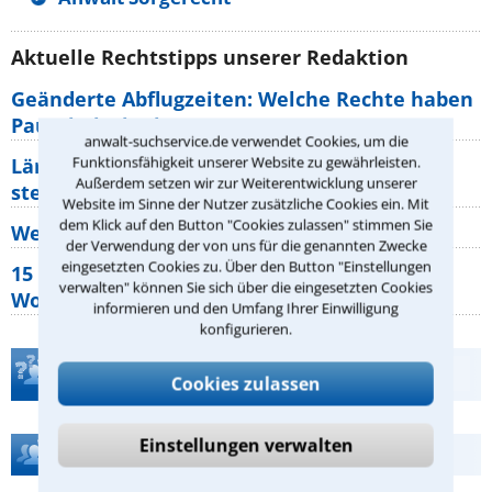
Aktuelle Rechtstipps unserer Redaktion
Geänderte Abflugzeiten: Welche Rechte haben
Pauschalurlauber?
anwalt-suchservice.de verwendet Cookies, um die
Funktionsfähigkeit unserer Website zu gewährleisten.
Lärm von den Nachbarn: Welche Rechte
Außerdem setzen wir zur Weiterentwicklung unserer
stehen mir zu?
Website im Sinne der Nutzer zusätzliche Cookies ein. Mit
dem Klick auf den Button "Cookies zulassen" stimmen Sie
Wer muss Zweitwohnungssteuer zahlen?
der Verwendung der von uns für die genannten Zwecke
eingesetzten Cookies zu. Über den Button "Einstellungen
15 elementare Rechte, die jeder
verwalten" können Sie sich über die eingesetzten Cookies
Wohnungseigentümer kennen sollte
informieren und den Umfang Ihrer Einwilligung
konfigurieren.
Teste Dein Rechtswissen
Cookies zulassen
Einstellungen verwalten
Hilfe bei Ihrer Anwaltsuche?