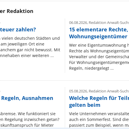
rer Redaktion
e
06.08.2026,
Redaktion Anwalt-Suchs
teuer zahlen?
15 elementare Rechte, 
Wohnungseigentümer k
n vielen deutschen Städten und
am jeweiligen Ort eine
Wer eine Eigentumswohnung hat
manchem gar nicht bewusst. Mit
Rechte als Wohnungseigentüm
nnehaben einer weiteren ...
Verwalter und der Gemeinschaf
Für Wohnungseigentümergemei
Regeln, niedergelegt ...
e
05.08.2026,
Redaktion Anwalt-Suchs
e Regeln, Ausnahmen
Welche Regeln für Teil
gelten beim
isbremse. Wie funktioniert sie
Viele Unternehmen veranstalt
nen Regelung inzwischen getan?
auch ein Sommerfest. Sind dies
uskunftsanspruch für Mieter
passiert zum Beispiel, wenn m