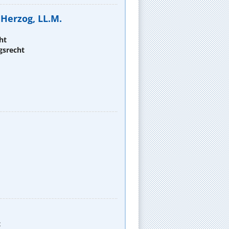
c Herzog, LL.M.
ht
gsrecht
t