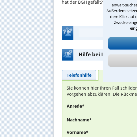
hat der BGH gefällt? ...
anwalt-suchse
Außerdem setzen 
dem Klick auf 
Zwecke einge
ein
Hilfe bei Ihrer Anwalt
Telefonhilfe
Beratungsanfra
Sie können hier Ihren Fall schild
Vorgehen abzuklären. Die Rückmel
Anrede*
Nachname*
Vorname*