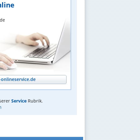
line
nde
onlineservice.de
serer
Service
Rubrik.
n