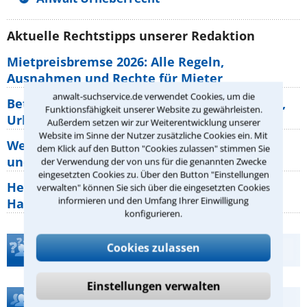
Aktuelle Rechtstipps unserer Redaktion
Mietpreisbremse 2026: Alle Regeln,
Ausnahmen und Rechte für Mieter
anwalt-suchservice.de verwendet Cookies, um die
Betriebsausflug: 11 Antworten zu Teilnahme,
Funktionsfähigkeit unserer Website zu gewährleisten.
Urlaub, Arbeitszeit
Außerdem setzen wir zur Weiterentwicklung unserer
Website im Sinne der Nutzer zusätzliche Cookies ein. Mit
Welche Rechte hat der Käufer eines Pferdes
dem Klick auf den Button "Cookies zulassen" stimmen Sie
und wie macht man sie
der Verwendung der von uns für die genannten Zwecke
eingesetzten Cookies zu. Über den Button "Einstellungen
Heizungsaustausch abgesagt: Was müssen
verwalten" können Sie sich über die eingesetzten Cookies
informieren und den Umfang Ihrer Einwilligung
Hauseigentümer jetzt zum Thema
konfigurieren.
Cookies zulassen
Teste Dein Rechtswissen
Einstellungen verwalten
Hilfe bei Ihrer Anwaltsuche?