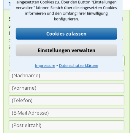
eingesetzten Cookies zu. Über den Button "Einstellungen
Telefonhilfe
Beratungsanfrage
verwalten" können Sie sich über die eingesetzten Cookies
informieren und den Umfang Ihrer Einwilligung
Sie können hier Ihren Fall schildern. Anschließend
konfigurieren.
werden sich spezialisierte Rechtsanwälte bei
Ihnen melden, um das weitere Vorgehen
Cookies zulassen
abzuklären. Die Rückmeldung durch einen Anwalt
ist für Sie kostenlos.
Einstellungen verwalten
(Anrede)
⁃
Impressum
Datenschutzerklärung