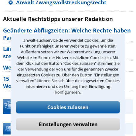
Anwalt Zwangsvollstreckungsrecht
Aktuelle Rechtstipps unserer Redaktion
Geänderte Abflugzeiten: Welche Rechte haben
Pauschalurlauber?
anwalt-suchservice.de verwendet Cookies, um die
Funktionsfähigkeit unserer Website zu gewährleisten.
Lärm von den Nachbarn: Welche Rechte
Außerdem setzen wir zur Weiterentwicklung unserer
stehen mir zu?
Website im Sinne der Nutzer zusätzliche Cookies ein. Mit
dem Klick auf den Button "Cookies zulassen" stimmen Sie
Wer muss Zweitwohnungssteuer zahlen?
der Verwendung der von uns für die genannten Zwecke
eingesetzten Cookies zu. Über den Button "Einstellungen
15 elementare Rechte, die jeder
verwalten" können Sie sich über die eingesetzten Cookies
Wohnungseigentümer kennen sollte
informieren und den Umfang Ihrer Einwilligung
konfigurieren.
Teste Dein Rechtswissen
Cookies zulassen
Einstellungen verwalten
Hilfe bei Ihrer Anwaltsuche?