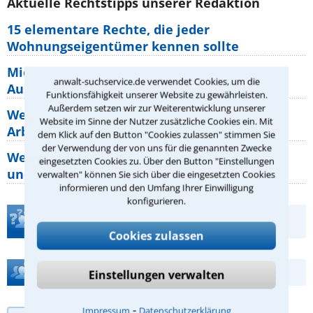
Aktuelle Rechtstipps unserer Redaktion
15 elementare Rechte, die jeder
Wohnungseigentümer kennen sollte
Mietpreisbremse 2026: Alle Regeln,
anwalt-suchservice.de verwendet Cookies, um die
Ausnahmen und Rechte für Mieter
Funktionsfähigkeit unserer Website zu gewährleisten.
Außerdem setzen wir zur Weiterentwicklung unserer
Welche Regeln für Teilnahme, Urlaub,
Website im Sinne der Nutzer zusätzliche Cookies ein. Mit
Arbeitszeit gelten beim
dem Klick auf den Button "Cookies zulassen" stimmen Sie
der Verwendung der von uns für die genannten Zwecke
Welche Rechte hat der Käufer eines Pferdes
eingesetzten Cookies zu. Über den Button "Einstellungen
und wie macht man sie
verwalten" können Sie sich über die eingesetzten Cookies
informieren und den Umfang Ihrer Einwilligung
konfigurieren.
Teste Dein Rechtswissen
Cookies zulassen
Hilfe bei Ihrer Anwaltsuche?
Einstellungen verwalten
⁃
Impressum
Datenschutzerklärung