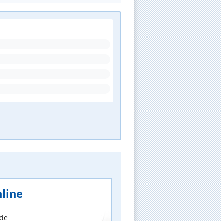
line
nde