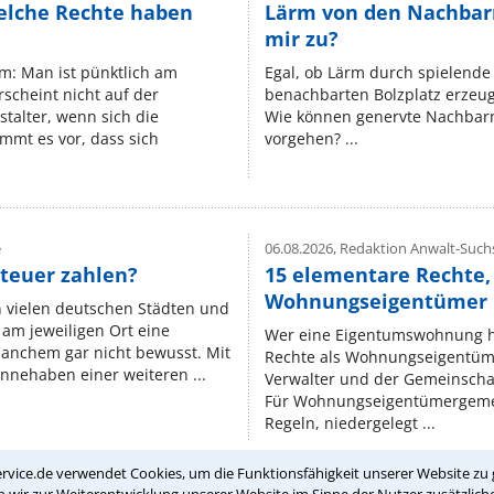
elche Rechte haben
Lärm von den Nachbar
mir zu?
um: Man ist pünktlich am
Egal, ob Lärm durch spielende 
rscheint nicht auf der
benachbarten Bolzplatz erzeugt 
stalter, wenn sich die
Wie können genervte Nachbarn
mmt es vor, dass sich
vorgehen? ...
e
06.08.2026,
Redaktion Anwalt-Suchs
teuer zahlen?
15 elementare Rechte, 
Wohnungseigentümer k
n vielen deutschen Städten und
am jeweiligen Ort eine
Wer eine Eigentumswohnung hat
manchem gar nicht bewusst. Mit
Rechte als Wohnungseigentüm
nnehaben einer weiteren ...
Verwalter und der Gemeinschaf
Für Wohnungseigentümergemei
Regeln, niedergelegt ...
rvice.de verwendet Cookies, um die Funktionsfähigkeit unserer Website zu 
wir zur Weiterentwicklung unserer Website im Sinne der Nutzer zusätzliche