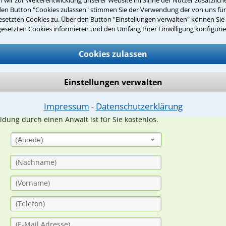
den Button "Cookies zulassen" stimmen Sie der Verwendung der von uns fü
Teste Dein Rechtswissen
setzten Cookies zu. Über den Button "Einstellungen verwalten" können Sie 
gesetzten Cookies informieren und den Umfang Ihrer Einwilligung konfigurie
suche?
Cookies zulassen
Einstellungen verwalten
ge
Impressum
Datenschutzerklärung
⁃
ern. Anschließend werden sich spezialisierte Rechtsanwälte bei Ih
dung durch einen Anwalt ist für Sie kostenlos.
(Anrede)